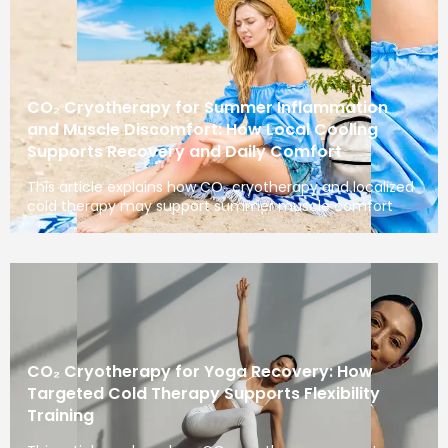
CO₂ Cryotherapy for Summer Inflammation
and Muscle Discomfort: How Local Cooling
Supports Recovery and Daily Comfort
This article explains how CO₂ cryotherapy and localized
cold therapy may support summer muscle comfort
CO₂ Cryotherapy for Yoga Recovery: How
Targeted Cold Therapy Supports Flexibility
Training