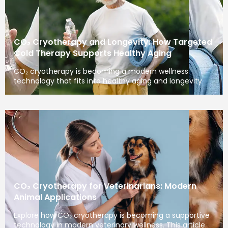
CO₂ Cryotherapy and Longevity: How Targeted
Cold Therapy Supports Healthy Aging
CO₂ cryotherapy is becoming a modern wellness
technology that fits into healthy aging and longevity
CO₂ Cryotherapy for Veterinarians: Modern
Animal Applications
Explore how CO₂ cryotherapy is becoming a supportive
technology in modern veterinary wellness. This article