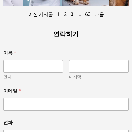
이전 게시물
1
2
3
...
63
다음
연락하기
이름
*
먼저
마지막
이메일
*
*
전화
치
료