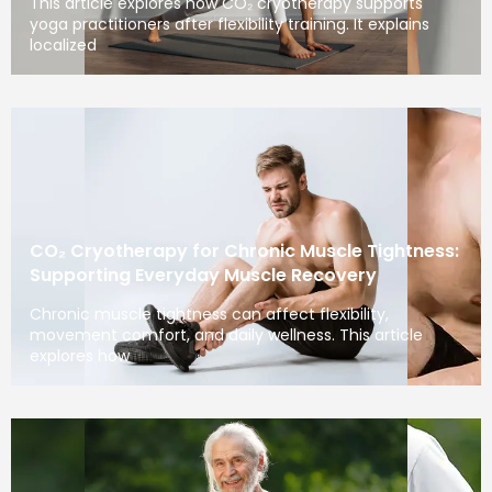
This article explores how CO₂ cryotherapy supports
yoga practitioners after flexibility training. It explains
localized
CO₂ Cryotherapy for Chronic Muscle Tightness:
Supporting Everyday Muscle Recovery
Chronic muscle tightness can affect flexibility,
movement comfort, and daily wellness. This article
explores how