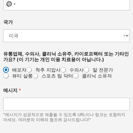
No country selected
A
국가
r
e
*
국
가
유통업체, 수의사, 클리닉 소유주, 카이로프랙터 또는 기타인
가요? (이 기기는 개인 미용 치료용이 아닙니다.)
배포자
척추 지압사
수의사
말 전문가
뷰티 살롱
스포츠 팀 닥터
클리닉 소유자
메시지
*
"메시지가 성공적으로 제출될 수 있도록 URL이나 링크는 포함하지
마세요. 여러분의 이해와 협조에 감사드립니다!"