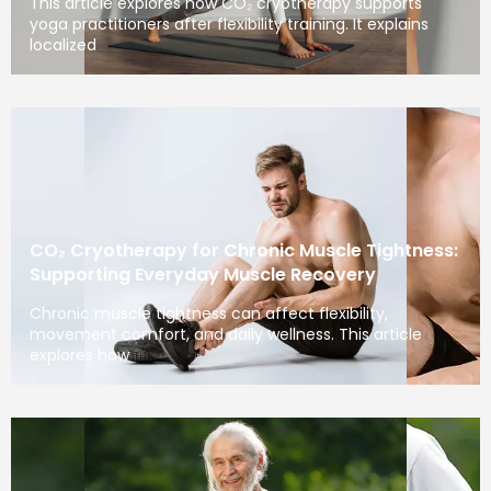
This article explores how CO₂ cryotherapy supports
yoga practitioners after flexibility training. It explains
localized
CO₂ Cryotherapy for Chronic Muscle Tightness:
Supporting Everyday Muscle Recovery
Chronic muscle tightness can affect flexibility,
movement comfort, and daily wellness. This article
explores how