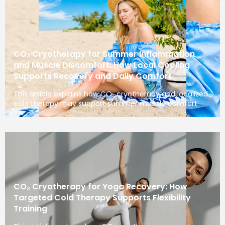
CO₂ Cryotherapy for Summer Inflammation
and Muscle Discomfort: How Local Cooling
Supports Recovery and Daily Comfort
This article explains how CO₂ cryotherapy and localized
cold therapy may support summer muscle comfort
CO₂ Cryotherapy for Yoga Recovery: How
Targeted Cold Therapy Supports Flexibility
Training