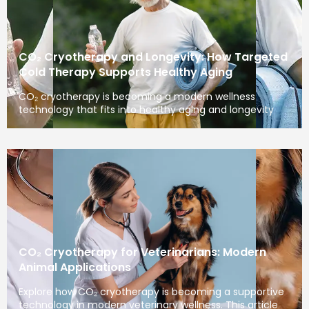
CO₂ Cryotherapy and Longevity: How Targeted
Cold Therapy Supports Healthy Aging
CO₂ cryotherapy is becoming a modern wellness
technology that fits into healthy aging and longevity
CO₂ Cryotherapy for Veterinarians: Modern
Animal Applications
Explore how CO₂ cryotherapy is becoming a supportive
technology in modern veterinary wellness. This article