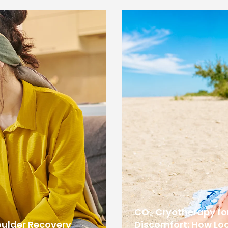
CO₂ Cryotherapy f
oulder Recovery
Discomfort: How Loc