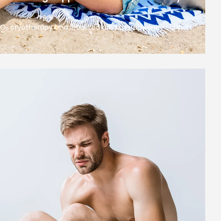
 CO₂ cryotherapy and localized cold therapy may support