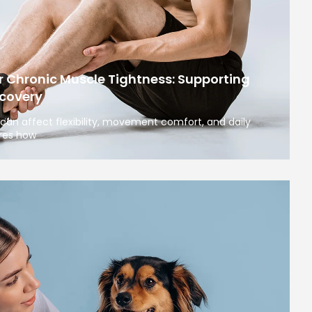
r Chronic Muscle Tightness: Supporting
covery
can affect flexibility, movement comfort, and daily
ores how