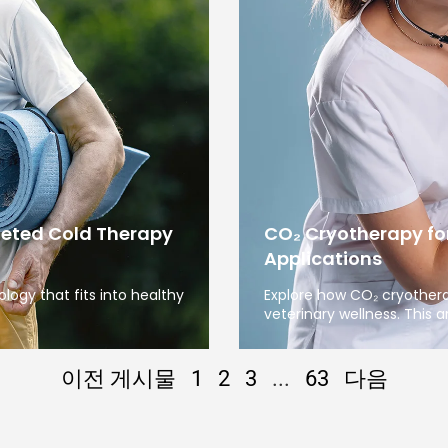
geted Cold Therapy
CO₂ Cryotherapy fo
Applications
ogy that fits into healthy
Explore how CO₂ cryother
veterinary wellness. This ar
이전 게시물
1
2
3
...
63
다음