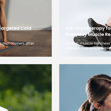
Targeted Cold
CO₂ Cryotherapy fo
Everyday Muscle Re
 practitioners after
Chronic muscle tightness 
wellness. This article expl