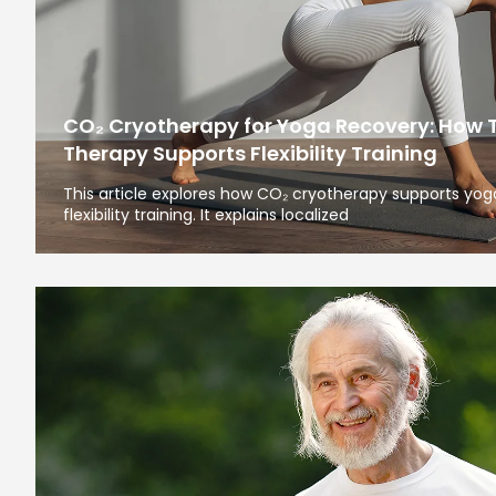
CO₂ Cryotherapy for Yoga Recovery: How 
Therapy Supports Flexibility Training
This article explores how CO₂ cryotherapy supports yoga
flexibility training. It explains localized