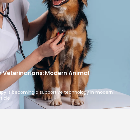
r Veterinarians: Modern Animal
apy is becoming a supportive technology in modern
ticle