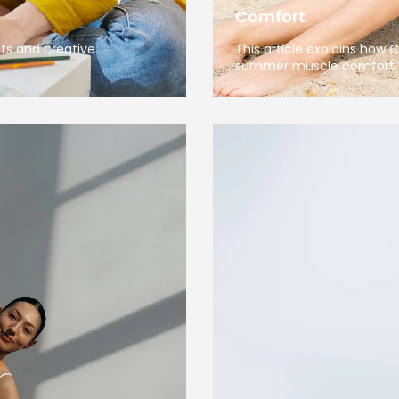
Comfort
sts and creative
This article explains how
summer muscle comfort