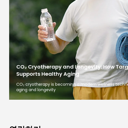
CO₂ Cryotherapy and Longevity: How Tar
Supports Healthy Aging
CO₂ cryotherapy is becoming a modern wellness technol
aging and longevity