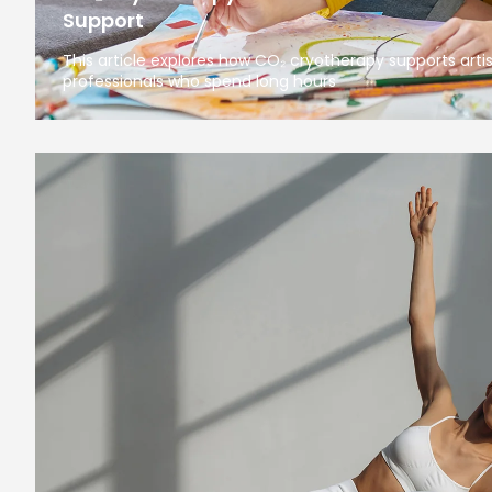
Support
This article explores how CO₂ cryotherapy supports arti
professionals who spend long hours