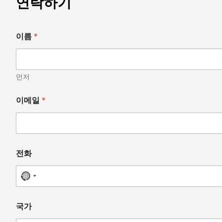
연락하기
기
이름
*
타
인
가
요
?
먼저
카
이
이메일
*
로
프
랙
터
전
화
전화
No country selected
국가