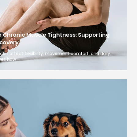
r Chronic Muscle Tightness: Supporting
covery
can affect flexibility, movement comfort, and daily
ores how