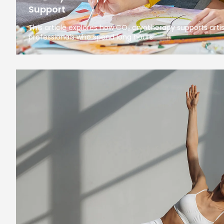
Support
This article explores how CO₂ cryotherapy supports arti
professionals who spend long hours