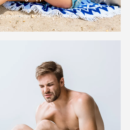
 CO₂ cryotherapy and localized cold therapy may support