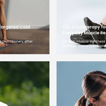
Targeted Cold
CO₂ Cryotherapy fo
Everyday Muscle Re
 practitioners after
Chronic muscle tightness 
wellness. This article expl