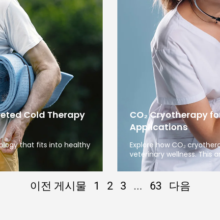
geted Cold Therapy
CO₂ Cryotherapy fo
Applications
ogy that fits into healthy
Explore how CO₂ cryother
veterinary wellness. This ar
이전 게시물
1
2
3
...
63
다음