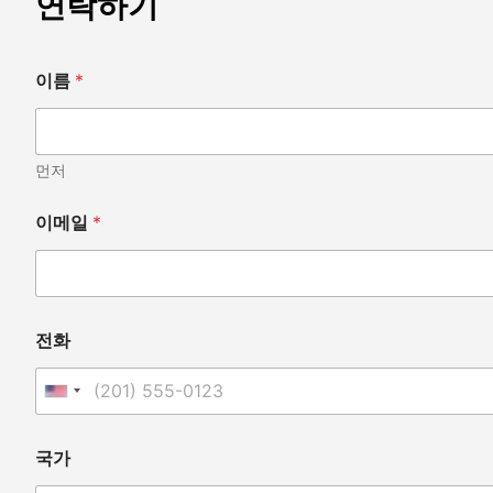
연락하기
이름
*
먼저
치
이메일
*
료
용
이
이
메
일
전화
수
의
사
United States +1
,
국가