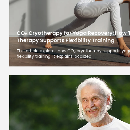
CO₂ Cryotherapy for Yoga Recovery: How 
Therapy Supports Flexibility Training
This article explores how CO₂ cryotherapy supports yoga
flexibility training. It explains localized