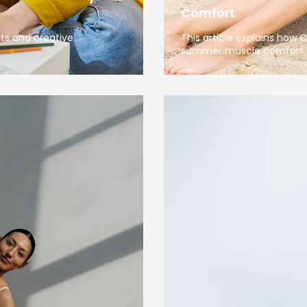
Comfort
sts and creative
This article explains how
summer muscle comfort