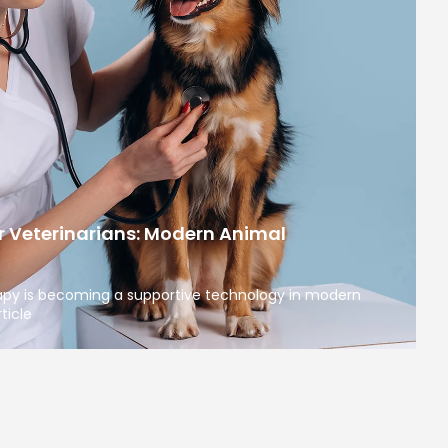
r Veterinarians: Modern Animal
apy is becoming a supportive technology in modern
ticle