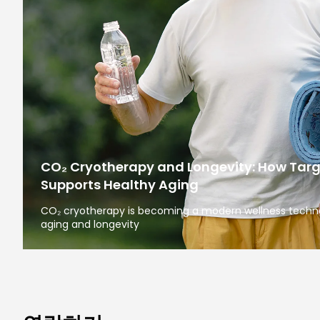
CO₂ Cryotherapy and Longevity: How Tar
Supports Healthy Aging
CO₂ cryotherapy is becoming a modern wellness technol
aging and longevity