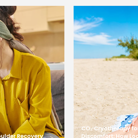
CO₂ Cryotherapy f
oulder Recovery
Discomfort: How Loc