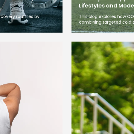
Lifestyles and Mode
covery routines by
This blog explores how C
combining targeted cold 