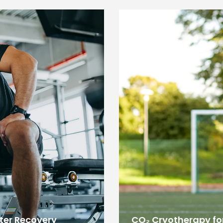
ter Recovery
CO₂ Cryotherapy for