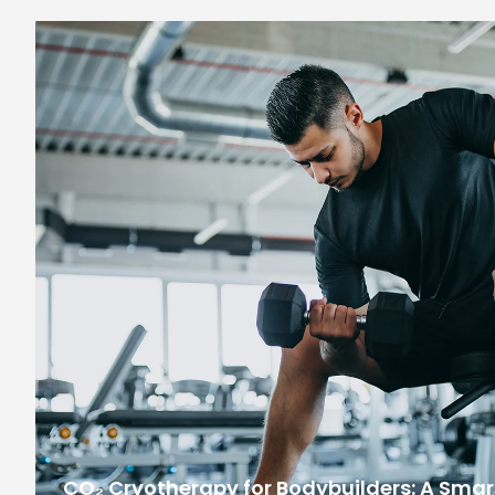
CO₂ Cryotherapy for Bodybuilders: A Smar