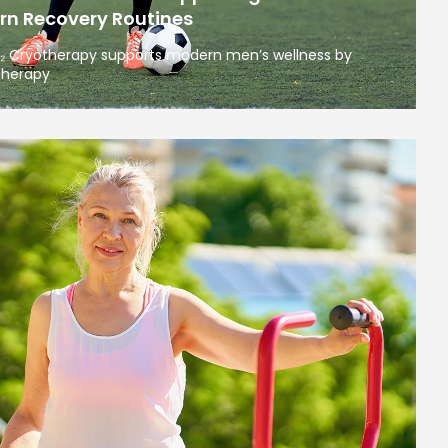
rn Recovery Routines
O₂ Cryotherapy supports modern men’s wellness by
therapy