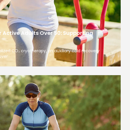
 Active Adults Over 50: Supporting
calized CO₂ cryotherapy, an auxiliary cold recovery
over