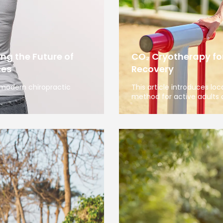
ng the Future of
CO₂ Cryotherapy for
ces
Recovery
 modern chiropractic
This article introduces lo
method for active adults 