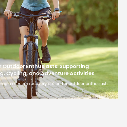
r Outdoor Enthusiasts: Supporting
ng, Cycling, and Adventure Activities
ing a modern recovery option for outdoor enthusiasts