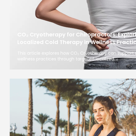
CO₂ Cryotherapy for Chiropractors: Explori
Localized Cold Therapy in Wellness Practi
This article explores how CO₂ Cryotherapy can support
wellness practices through targeted localized