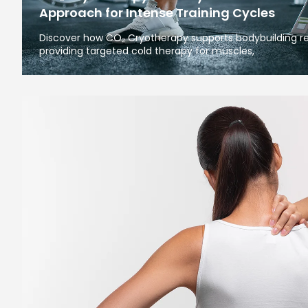
Approach for Intense Training Cycles
Discover how CO₂ Cryotherapy supports bodybuilding re
providing targeted cold therapy for muscles,