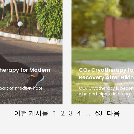
therapy for Modern
CO₂ Cryotherapy fo
Recovery After Hiki
 part of modern hotel
CO₂ Cryotherapy is becom
who participate in hiking,
이전 게시물
1
2
3
4
...
63
다음