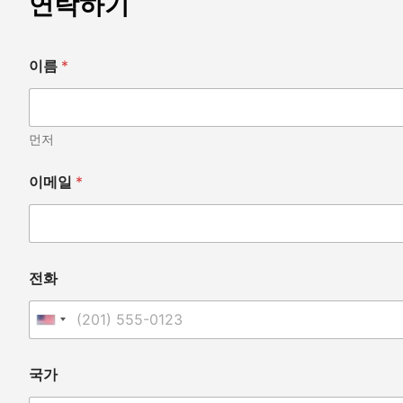
연락하기
이름
*
먼저
치
이메일
*
료
용
이
국
가
전
전화
화
United States +1
국가