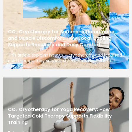
CO₂ Cryotherapy for Summer Inflammation
and Muscle Discomfort: How Local Cooling
Supports Recovery and Daily Comfort
This article explains how CO₂ cryotherapy and localized
cold therapy may support summer muscle comfort
CO₂ Cryotherapy for Yoga Recovery: How
Targeted Cold Therapy Supports Flexibility
Training