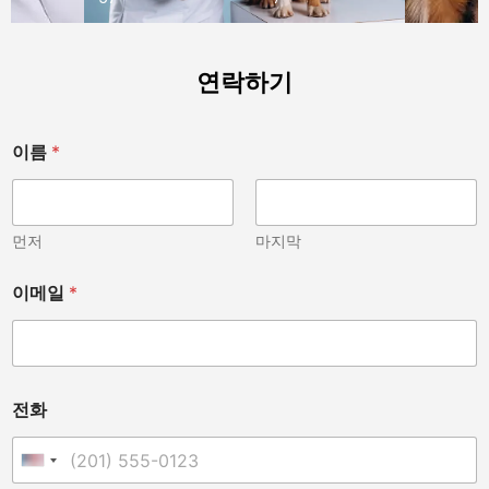
연락하기
기
이름
*
타
인
가
요
?
먼저
마지막
메
시
이메일
*
지
메
시
지
전화
United States +1