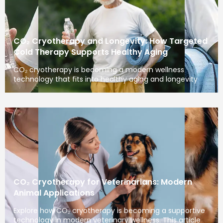
CO₂ Cryotherapy and Longevity: How Targeted
Cold Therapy Supports Healthy Aging
CO₂ cryotherapy is becoming a modern wellness
technology that fits into healthy aging and longevity
CO₂ Cryotherapy for Veterinarians: Modern
Animal Applications
Explore how CO₂ cryotherapy is becoming a supportive
technology in modern veterinary wellness. This article