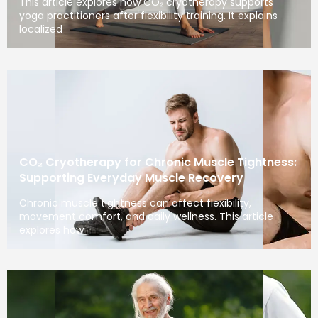
This article explores how CO₂ cryotherapy supports
yoga practitioners after flexibility training. It explains
localized
CO₂ Cryotherapy for Chronic Muscle Tightness:
Supporting Everyday Muscle Recovery
Chronic muscle tightness can affect flexibility,
movement comfort, and daily wellness. This article
explores how