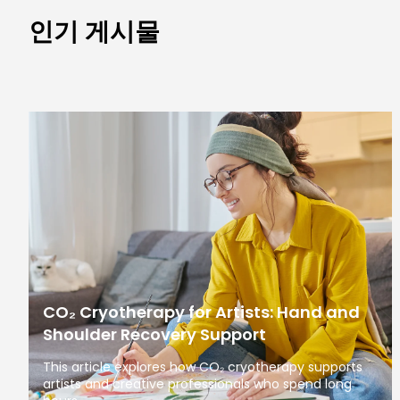
인기 게시물
CO₂ Cryotherapy for Artists: Hand and
Shoulder Recovery Support
This article explores how CO₂ cryotherapy supports
artists and creative professionals who spend long