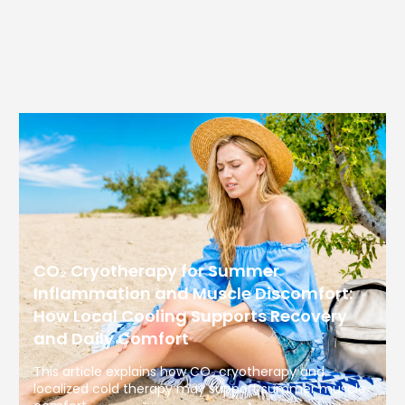
CO₂ Cryotherapy for Summer
Inflammation and Muscle Discomfort:
How Local Cooling Supports Recovery
and Daily Comfort
This article explains how CO₂ cryotherapy and
localized cold therapy may support summer muscle