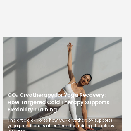
CO₂ Cryotherapy for Yoga Recovery:
How Targeted Cold Therapy Supports
Flexibility Training
This article explores how CO₂ cryotherapy supports
yoga practitioners after flexibility training. It explains