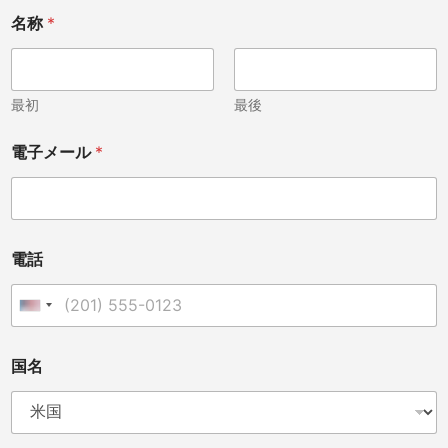
名称
*
最初
最後
電子メール
*
電話
United States +1
電
国名
話
電
話
A
r