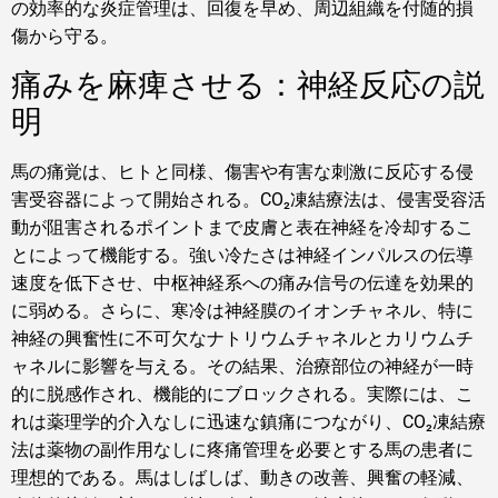
の効率的な炎症管理は、回復を早め、周辺組織を付随的損
傷から守る。
痛みを麻痺させる：神経反応の説
明
馬の痛覚は、ヒトと同様、傷害や有害な刺激に反応する侵
害受容器によって開始される。CO₂凍結療法は、侵害受容活
動が阻害されるポイントまで皮膚と表在神経を冷却するこ
とによって機能する。強い冷たさは神経インパルスの伝導
速度を低下させ、中枢神経系への痛み信号の伝達を効果的
に弱める。さらに、寒冷は神経膜のイオンチャネル、特に
神経の興奮性に不可欠なナトリウムチャネルとカリウムチ
ャネルに影響を与える。その結果、治療部位の神経が一時
的に脱感作され、機能的にブロックされる。実際には、こ
れは薬理学的介入なしに迅速な鎮痛につながり、CO₂凍結療
法は薬物の副作用なしに疼痛管理を必要とする馬の患者に
理想的である。馬はしばしば、動きの改善、興奮の軽減、