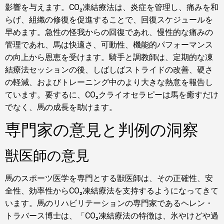
影響を与えます。CO₂凍結療法は、炎症を管理し、痛みを和
らげ、組織の修復を促進することで、回復スケジュールを
早めます。急性の怪我からの回復であれ、慢性的な痛みの
管理であれ、馬は快適さ、可動性、機能的パフォーマンス
の向上から恩恵を受けます。騎手と調教師は、定期的な凍
結療法セッションの後、しばしばストライドの改善、硬さ
の軽減、およびトレーニング中のより大きな熱意を報告し
ています。要するに、CO₂クライオセラピーは馬を癒すだけ
でなく、馬の成長を助けます。
専門家の意見と判例の洞察
獣医師の意見
馬のスポーツ医学を専門とする獣医師は、その正確性、安
全性、効率性からCO₂凍結療法を支持するようになってきて
います。馬のリハビリテーションの専門家であるヘレン・
トラバース博士は、「CO₂凍結療法の特徴は、氷やけどや過