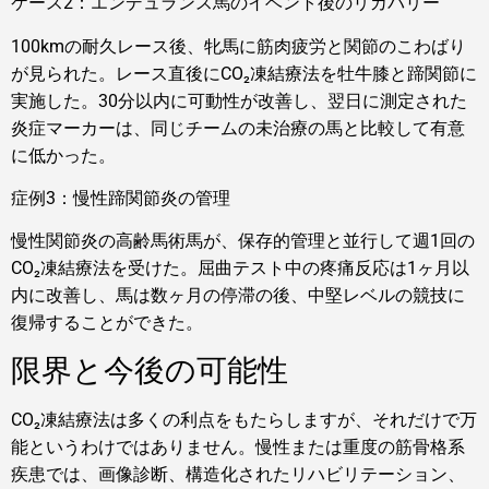
ケース2：エンデュランス馬のイベント後のリカバリー
100kmの耐久レース後、牝馬に筋肉疲労と関節のこわばり
が見られた。レース直後にCO₂凍結療法を牡牛膝と蹄関節に
実施した。30分以内に可動性が改善し、翌日に測定された
炎症マーカーは、同じチームの未治療の馬と比較して有意
に低かった。
症例3：慢性蹄関節炎の管理
慢性関節炎の高齢馬術馬が、保存的管理と並行して週1回の
CO₂凍結療法を受けた。屈曲テスト中の疼痛反応は1ヶ月以
内に改善し、馬は数ヶ月の停滞の後、中堅レベルの競技に
復帰することができた。
限界と今後の可能性
CO₂凍結療法は多くの利点をもたらしますが、それだけで万
能というわけではありません。慢性または重度の筋骨格系
疾患では、画像診断、構造化されたリハビリテーション、