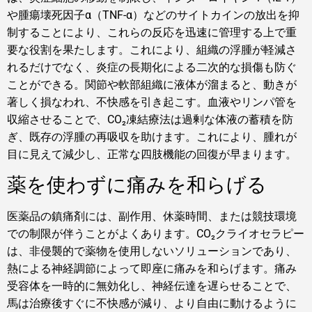
や腫瘍壊死因子α（TNF-α）などのサイトカインの放出を抑
制することにより、これらの反応を迅速に管理する上で重
要な役割を果たします。これにより、組織の浮腫が軽減さ
れるだけでなく、炎症の長期化による二次的な損傷も防ぐ
ことができる。関節や軟部組織に液体が溜まると、動きが
著しく損なわれ、不快感を引き起こす。血液やリンパ管を
収縮させることで、CO₂凍結療法は過剰な体液の蓄積を防
ぎ、既存の浮腫の再吸収を助けます。これにより、腫れが
目に見えて減少し、正常な四肢機能の回復が早まります。
薬を使わずに痛みを和らげる
医薬品の鎮痛剤には、副作用、休薬時間、または競技環境
での制限が伴うことがよくあります。CO₂クライオセラピー
は、非侵襲的で薬物を使用しないソリューションであり、
熱による神経調節によって即座に痛みを和らげます。痛み
受容体を一時的に無効化し、神経伝達を遅らせることで、
馬は治療後すぐに不快感が減り、より自由に動けるように