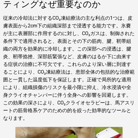
ティングなぜ重要なのか
従来の冷却法に対するCO₂凍結療法の主な利点の1つは、皮
膚表面から2cm下の組織深部まで浸透する能力です。氷嚢
が主に表層部に作用するのに対し、CO₂ガスは、制御された
条件下で適用されると、表面とその下の筋肉、腱、靭帯組
織の両方を効果的に冷却します。この深部への浸透は、腱
炎、靭帯捻挫、深部筋緊張など、皮膚のはるか下に由来す
る症状の治療に不可欠です。これらのより深い層に到達す
ることにより、CO₂凍結療法は、患部全体の包括的な治療範
囲と一貫した温度低下を保証します。正確で局所的な適用
により、組織損傷のリスクを最小限に抑え、冷水浸漬や全
身クライオチャンバーに伴う全身への影響を回避します。
この効果の深さにより、CO₂クライオセラピーは、馬アスリ
ートの筋骨格系ケアのための的を絞った効率的なツールと
なります。