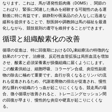
なります。これは、馬が遅発性筋肉痛（DOMS）、関節の
こわばり、緊張に関連した痛みを経験する可能性のある運
動後に特に有益です。鎮静剤や医薬品の介入なしに迅速な
緩和を提供することで、獣医師や調教師は馬の福祉を最適
化しながら、競技規則の遵守を維持することができます。
循環と組織酸素化の改善
循環の促進は、特に回復期におけるCO₂凍結療法の特徴的な
効果の1つです。治療後、反応性血管拡張は局所血流を増加
させ、酸素と必須栄養素が損傷組織に届くようにします。
この酸素供給は、細胞呼吸、コラーゲン合成、炎症性副産
物の除去に極めて重要です。血行が良くなるとリンパの流
れも促進されるため、代謝老廃物の排出が促進され、慢性
的な腫れや組織のうっ血が起こりにくくなる。競走馬の場
合、微小循環が改善されると、トレーニングセッション間
の回復が早まり、慢性的な炎症や硬直が起こりにくくな
る。