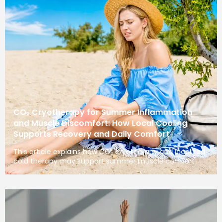
CO₂ Cryotherapy for Summer Inflammation
and Muscle Discomfort: How Local Cooling
Supports Recovery and Daily Comfort
This article explains how CO₂ cryotherapy and localized
cold therapy may support summer muscle comfort