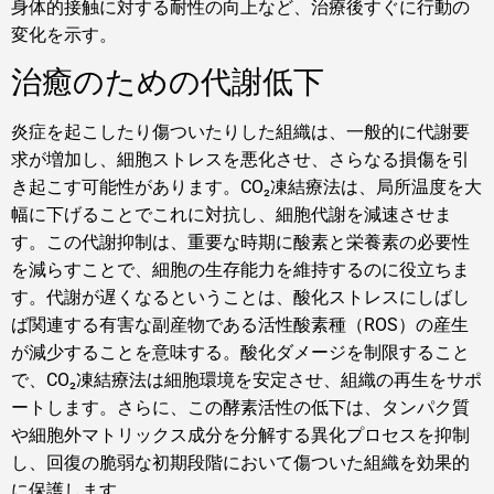
身体的接触に対する耐性の向上など、治療後すぐに行動の
変化を示す。
治癒のための代謝低下
炎症を起こしたり傷ついたりした組織は、一般的に代謝要
求が増加し、細胞ストレスを悪化させ、さらなる損傷を引
き起こす可能性があります。CO₂凍結療法は、局所温度を大
幅に下げることでこれに対抗し、細胞代謝を減速させま
す。この代謝抑制は、重要な時期に酸素と栄養素の必要性
を減らすことで、細胞の生存能力を維持するのに役立ちま
す。代謝が遅くなるということは、酸化ストレスにしばし
ば関連する有害な副産物である活性酸素種（ROS）の産生
が減少することを意味する。酸化ダメージを制限すること
で、CO₂凍結療法は細胞環境を安定させ、組織の再生をサポ
ートします。さらに、この酵素活性の低下は、タンパク質
や細胞外マトリックス成分を分解する異化プロセスを抑制
し、回復の脆弱な初期段階において傷ついた組織を効果的
に保護します。