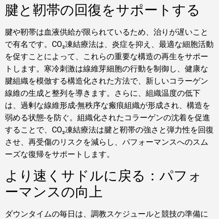
腱と靭帯の回復をサポートする
腱や靭帯は血液供給が限られているため、治りが遅いこと
で有名です。CO₂凍結療法は、炎症を抑え、最適な細胞活動
を促すことによって、これらの重要な構造の再生をサポー
トします。寒冷刺激は線維芽細胞の行動を制御し、健康な
腱組織を模倣する構造化された方法で、新しいコラーゲン
線維の生成と整列を導きます。さらに、組織温度の低下
は、過剰な線維形成-無秩序な瘢痕組織が形成され、構造を
弱める状態-を防ぐ。組織化されたコラーゲンの沈着を促進
することで、CO₂凍結療法は腱と靭帯の強さと弾力性を回復
させ、再受傷のリスクを減らし、パフォーマンスへのスム
ーズな復帰をサポートします。
より速くサドルに戻る：パフォ
ーマンスの向上
ダウンタイムの毎日は、調教スケジュールと競技の準備に