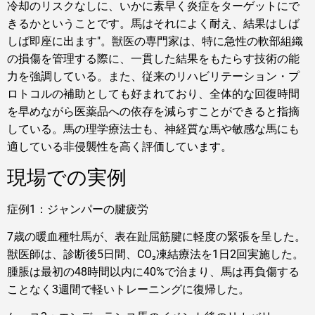
冷却のリスクなしに、いかに素早く炎症をターゲットにで
きるかということです。馬はそれによく耐え、結果はしば
しば即座に出ます"。獣医の専門家は、特に急性の軟部組織
の損傷を管理する際に、一貫した結果をもたらす技術の能
力を強調している。また、従来のリハビリテーション・プ
ロトコルの補助としても好まれており、全体的な回復時間
を早めながら医薬品への依存を減らすことができると指摘
している。馬の理学療法士も、神経質な馬や敏感な馬にも
適している非侵襲性を高く評価しています。
現場での実例
症例1：ジャンパーの腱疲労
7歳の暖血種牡馬が、表在趾屈筋腱に軽度の緊張を呈した。
獣医師は、診断後5日間、CO₂凍結療法を1日2回実施した。
腫脹は最初の48時間以内に40%で治まり、馬は再負傷する
ことなく3週間で軽いトレーニングに復帰した。