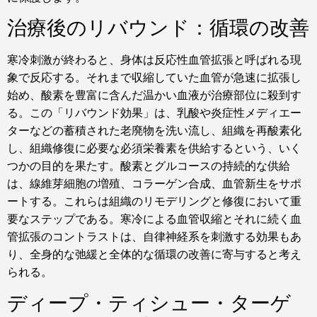
治療後のリバウンド：循環の改善
寒冷刺激が終わると、身体は反応性血管拡張と呼ばれる現
象で反応する。それまで収縮していた血管が急速に拡張し
始め、酸素を豊富に含んだ温かい血液が治療部位に殺到す
る。この「リバウンド効果」は、乳酸や炎症性メディエー
ターなどの蓄積された老廃物を洗い流し、組織を再酸素化
し、組織修復に必要な必須栄養素を供給するという、いく
つかの目的を果たす。酸素とグルコースの持続的な供給
は、線維芽細胞の増殖、コラーゲン合成、血管新生をサポ
ートする。これらは組織のリモデリングと修復において重
要なステップである。寒冷による血管収縮とそれに続く血
管拡張のコントラストは、自律神経系を刺激する効果もあ
り、全身的な弛緩と全体的な循環の改善に寄与すると考え
られる。
ディープ・ティシュー・ターゲ