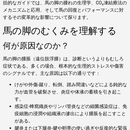
括的なガイドでは、馬の脚の腫れの生理学、CO₂凍結療法の
メカニズムと応用、そして馬の回復とパフォーマンスに対
するその変革的な影響について探ります。
馬の脚のむくみを理解する
何が原因なのか？
馬の脚の腫脹（遠位肢浮腫）は、診断というよりもむしろ
症状である。多くの場合、根本的な生理的ストレスや傷害
のシグナルです。主な原因は以下の通りです：
けがや外傷-蹴り、転倒、踏み間違いなどによる鈍的な
力が血管を破裂させ、炎症や体液の蓄積を引き起こ
す。
感染症-蜂窩織炎やリンパ管炎などの細菌感染症は、免
疫細胞の浸潤や組織液の滲出により腫脹を起こすこと
がある。
腱炎または下腿炎-腱や靭帯の使い過ぎや反復的な緊張