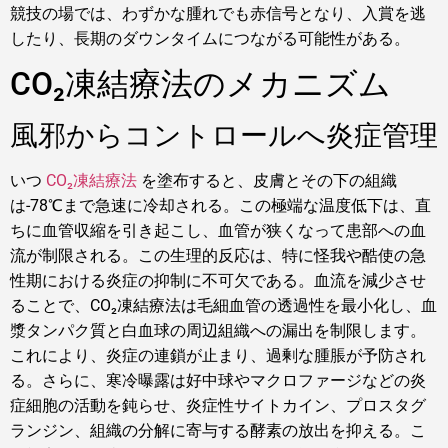
競技の場では、わずかな腫れでも赤信号となり、入賞を逃
したり、長期のダウンタイムにつながる可能性がある。
CO₂凍結療法のメカニズム
風邪からコントロールへ炎症管理
いつ
CO₂凍結療法
を塗布すると、皮膚とその下の組織
は-78℃まで急速に冷却される。この極端な温度低下は、直
ちに血管収縮を引き起こし、血管が狭くなって患部への血
流が制限される。この生理的反応は、特に怪我や酷使の急
性期における炎症の抑制に不可欠である。血流を減少させ
ることで、CO₂凍結療法は毛細血管の透過性を最小化し、血
漿タンパク質と白血球の周辺組織への漏出を制限します。
これにより、炎症の連鎖が止まり、過剰な腫脹が予防され
る。さらに、寒冷曝露は好中球やマクロファージなどの炎
症細胞の活動を鈍らせ、炎症性サイトカイン、プロスタグ
ランジン、組織の分解に寄与する酵素の放出を抑える。こ