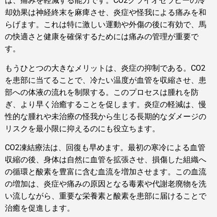
は、痛みを軽減する能力です。CO2クライオセラピーの冷
却効果は神経終末を麻痺させ、炎症や怪我による痛みを和
らげます。これは特に激しい運動や外傷の後に有効で、馬
の快適さと健康を確保するためには痛みの管理が重要で
す。
もうひとつの大きなメリットは、炎症の抑制である。CO2
を患部に当てることで、冷たい温度が血管を収縮させ、患
部への体液の流れを制限する。このプロセスは腫れを防
ぎ、より早く治癒することを促します。炎症の軽減は、慢
性的な腫れや未治療の怪我から生じる長期的なダメージの
リスクを最小限に抑えるのにも役立ちます。
CO2凍結療法は、回復も早めます。最初の寒冷による血管
収縮の後、身体は自然に血管を拡張させ、損傷した組織へ
の循環と酸素を豊富に含む血流を増加させます。この血流
の増加は、炎症や痛みの原因となる毒素や代謝老廃物を洗
い流しながら、重要な栄養素と酸素を患部に届けることで
治癒を促進します。