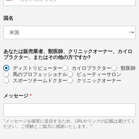
United States +1
国名
V
あなたは販売業者、獣医師、クリニックオーナー、カイロ
e
プラクター、またはその他の方ですか?
t
e
ディストリビューター
カイロプラクター
獣医師
r
馬のプロフェッショナル
ビューティーサロン
i
スポーツチームドクター
クリニックオーナー
n
a
r
メッセージ
*
i
a
n
,
"メッセージを確実に送信するため、URLやリンクの記載は避けてく
電
ださい。ご理解とご協力に感謝いたします。"
話
メ