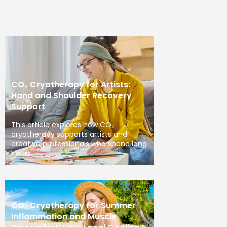
CO₂ Cryotherapy for Artists:
Hand and Shoulder Recovery
Support
This article explores how CO₂
cryotherapy supports artists and
creative professionals who spend long
hours
CO₂ Cryotherapy for Summer
Inflammation and Muscle