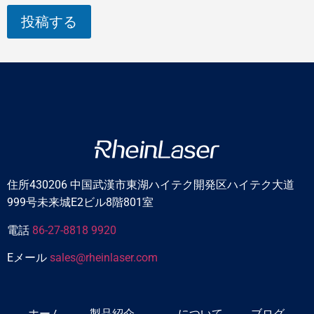
ッ
セ
投稿する
ー
ジ
住所430206 中国武漢市東湖ハイテク開発区ハイテク大道
999号未来城E2ビル8階801室
電話
86-27-8818 9920
Eメール
sales@rheinlaser.com
ホーム
製品紹介
について
ブログ