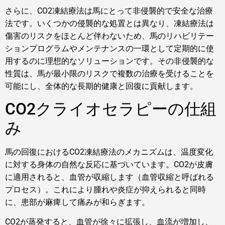
さらに、CO2凍結療法は馬にとって非侵襲的で安全な治療
法です。いくつかの侵襲的な処置とは異なり、凍結療法は
傷害のリスクをほとんど伴わないため、馬のリハビリテー
ションプログラムやメンテナンスの一環として定期的に使
用するのに理想的なソリューションです。その非侵襲的な
性質は、馬が最小限のリスクで複数の治療を受けることを
可能にし、全体的な長期的健康と回復に貢献します。
CO2クライオセラピーの仕組
み
馬の回復におけるCO2凍結療法のメカニズムは、温度変化
に対する身体の自然な反応に基づいています。CO2が皮膚
に適用されると、血管が収縮します（血管収縮と呼ばれる
プロセス）。これにより腫れや炎症が抑えられると同時
に、患部が麻痺して痛みが和らぎます。
CO2が蒸発すると、血管が徐々に拡張し、血流が増加し、