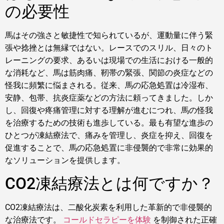
の必要性
馬はその強さと敏捷性で知られているが、運動量に伴う緊
張や捻挫とは無縁ではない。レースでのスリル、日々のト
レーニングの要求、あるいは現場での生活における一般的
な消耗など、馬は筋肉痛、靭帯の緊張、関節の炎症などの
怪我に頻繁に悩まされる。従来、馬の応急処置は冷湿布、
安静、包帯、抗炎症薬などの方法に頼ってきました。しか
し、回復や疼痛管理に対する理解が進むにつれ、馬の怪我
を治療するための技術も進歩している。最も有望な進歩の
ひとつが凍結療法で、痛みを管理し、炎症を抑え、回復を
促進することで、馬の応急処置に非侵襲的で非常に効果的
なソリューションを提供します。
CO2凍結療法とは何ですか？
CO2凍結療法は、二酸化炭素を利用した革新的で非侵襲的
な治療法です。
コールドセラピーを体験
を制御された正確