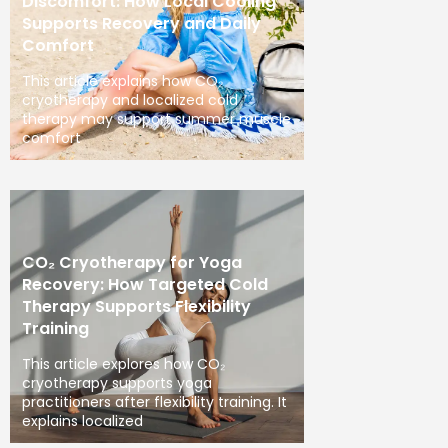
Discomfort: How Local Cooling
Supports Recovery and Daily
Comfort
This article explains how CO₂
cryotherapy and localized cold
therapy may support summer muscle
comfort
CO₂ Cryotherapy for Yoga
Recovery: How Targeted Cold
Therapy Supports Flexibility
Training
This article explores how CO₂
cryotherapy supports yoga
practitioners after flexibility training. It
explains localized