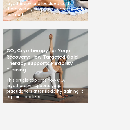
cryotherapy and localized cold
therapy may support summer muscle
comfort
CO₂ Cryotherapy for Yoga
Recovery: How Targeted Cold
Therapy Supports Flexibility
Training
This article explores how CO₂
cryotherapy supports yoga
practitioners after flexibility training. It
explains localized