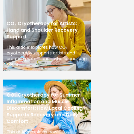
CO₂ Cryotherapy for Artists:
Hand and Shoulder Recovery
Support
This article explores how CO₂
cryotherapy supports artists and
creative professionals who spend long
hours
CO₂ Cryotherapy for Summer
Inflammation and Muscle
Discomfort: How Local Cooling
Supports Recovery and Daily
Comfort
This article explains how CO₂