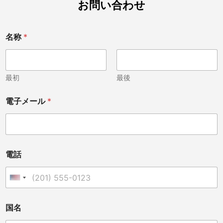
お問い合わせ
名称
*
最初
最後
電子メール
*
*
電話
電
話
O
United States +1
t
h
e
国名
r
?