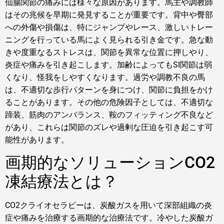
仙腸関節の痛みには様々な原因があります。馬主や調教師
はその兆候を早期に発見することが重要です。背中や臀部
への外傷や損傷は、特にジャンプやレース、激しいトレー
ニングを行っている馬によく見られる引き金です。急な動
きや度重なるストレスは、関節を異常な位置に押しやり、
炎症や痛みを引き起こします。加齢によってもSI関節は弱
くなり、怪我をしやすくなります。過労や調教不良の馬
は、不適切な歩行パターンを身につけ、関節に負担をかけ
ることがあります。その他の危険因子としては、不適切な
蹄装、筋肉のアンバランス、鞍のフィッティング不良など
があり、これらは関節のズレや過剰な圧迫を引き起こす可
能性があります。
画期的なソリューションCO2
凍結療法とは？
CO2クライオセラピーは、炭酸ガスを用いて深部組織の炎
症や痛みを治療する画期的な治療法です。冷やした炭酸ガ