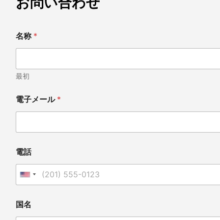
お問い合わせ
名
名称
*
称
名
称
国
名
最初
電子メール
*
電話
United States +1
国名