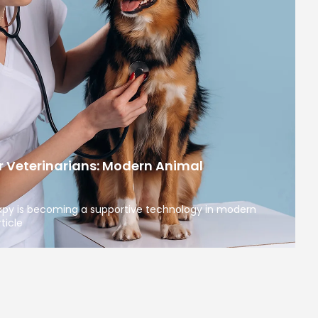
r Veterinarians: Modern Animal
apy is becoming a supportive technology in modern
ticle