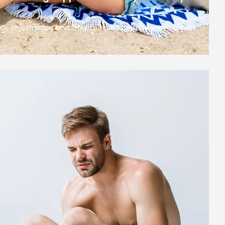
 CO₂ cryotherapy and localized cold therapy may support