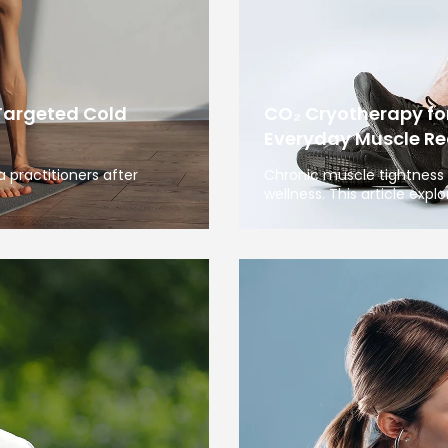
Targeted Cold
CO₂ Cryotherapy fo
Everyday Muscle Re
 practitioners after
Chronic muscle tightness 
wellness. This article expl