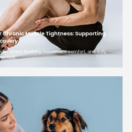
r Chronic Muscle Tightness: Supporting
covery
can affect flexibility, movement comfort, and daily
ores how