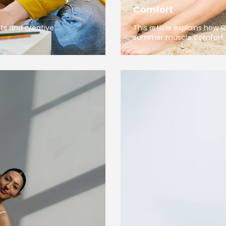
Comfort
sts and creative
This article explains how
summer muscle comfort