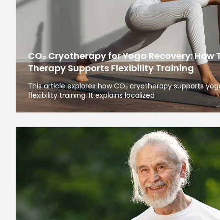
CO₂ Cryotherapy for Yoga Recovery: How 
Therapy Supports Flexibility Training
This article explores how CO₂ cryotherapy supports yoga
flexibility training. It explains localized