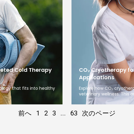
geted Cold Therapy
CO₂ Cryotherapy fo
Applications
ogy that fits into healthy
Explore how CO₂ cryother
veterinary wellness. This ar
前へ
1
2
3
...
63
次のページ