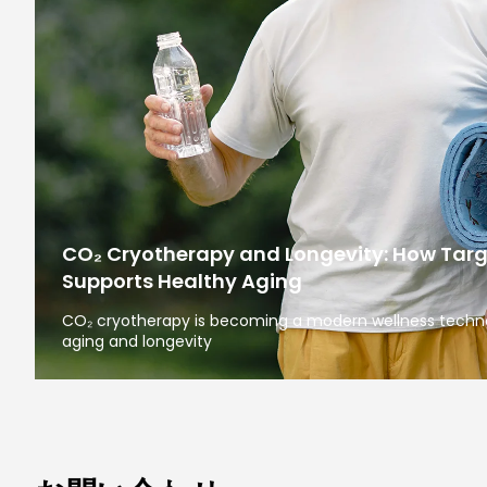
CO₂ Cryotherapy and Longevity: How Tar
Supports Healthy Aging
CO₂ cryotherapy is becoming a modern wellness technol
aging and longevity