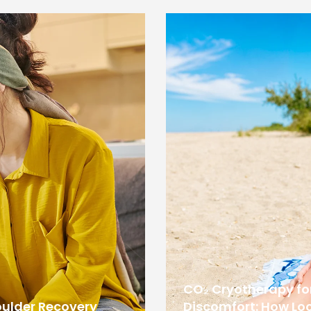
CO₂ Cryotherapy f
oulder Recovery
Discomfort: How Loc