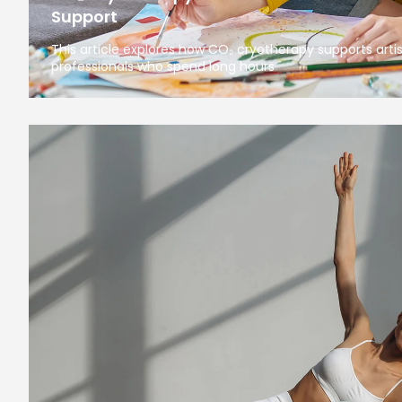
Support
This article explores how CO₂ cryotherapy supports arti
professionals who spend long hours