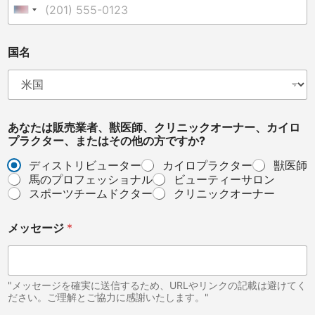
i
United States +1
a
n
,
国名
O
t
h
e
r
あなたは販売業者、獣医師、クリニックオーナー、カイロ
?
プラクター、またはその他の方ですか?
(
T
ディストリビューター
カイロプラクター
獣医師
h
馬のプロフェッショナル
ビューティーサロン
i
スポーツチームドクター
クリニックオーナー
s
メ
ッ
メッセージ
*
セ
ー
ジ
"メッセージを確実に送信するため、URLやリンクの記載は避けてく
ださい。ご理解とご協力に感謝いたします。"