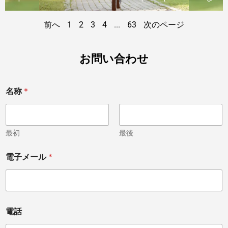
前へ
1
2
3
4
...
63
次のページ
お問い合わせ
名称
*
最初
最後
V
電子メール
*
e
t
e
r
i
n
電話
a
r