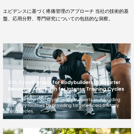
エビデンスに基づく疼痛管理のアプローチ 当社の技術的基
盤、応用分野、専門研究についての包括的な洞察。
CO₂ Cryotherapy for Bodybuilders: A Smarter
Recovery Approach for Intense Training Cycles
Discover how CO₂ Cryotherapy supports bodybuilding
recovery routines by providing targeted cold therapy
for muscles,