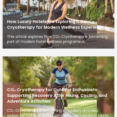
How Luxury Hotels Are Exploring CO₂
Cryotherapy for Modern Wellness Experiences
This article explores how CO₂ Cryotherapy is becoming
part of modern hotel wellness programs. It
CO₂ Cryotherapy for Outdoor Enthusiasts:
Supporting Recovery After Hiking, Cycling, and
Adventure Activities
CO₂ Cryotherapy is becoming a modern recovery
option for outdoor enthusiasts who participate in hiking,