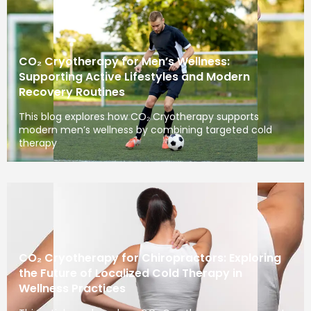
CO₂ Cryotherapy for Men’s Wellness:
Supporting Active Lifestyles and Modern
Recovery Routines
This blog explores how CO₂ Cryotherapy supports
modern men’s wellness by combining targeted cold
therapy
CO₂ Cryotherapy for Chiropractors: Exploring
the Future of Localized Cold Therapy in
Wellness Practices