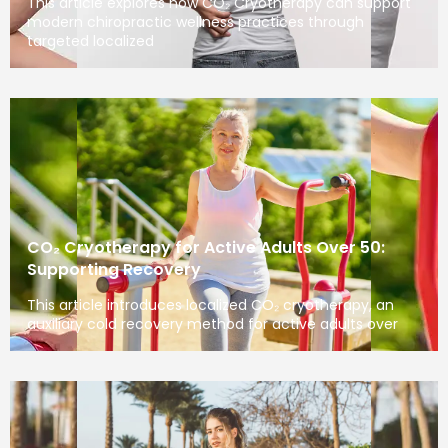
This article explores how CO₂ Cryotherapy can support
modern chiropractic wellness practices through
targeted localized
CO₂ Cryotherapy for Active Adults Over 50:
Supporting Recovery
This article introduces localized CO₂ cryotherapy, an
auxiliary cold recovery method for active adults over