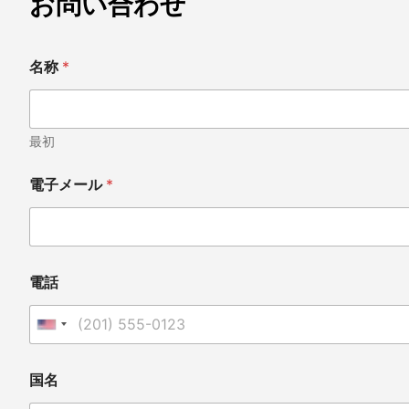
お問い合わせ
名称
*
最初
電子メール
*
電話
United States +1
国
国名
名
*