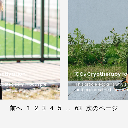
Activation
CO₂ Cryotherapy for
trategically in both pre-
This article explains why
and explores the biomech
前へ
1
2
3
4
5
...
63
次のページ