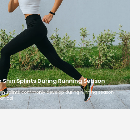
 Shin Splints During Running Season
 shin splints commonly develop during running season
anical