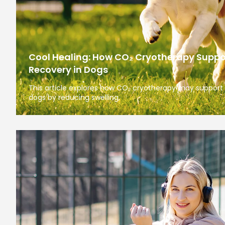
Cool Healing: How CO₂ Cryotherapy Suppo
Recovery in Dogs
This article explores how CO₂ cryotherapy may support 
dogs by reducing swelling,