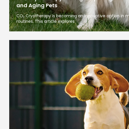
and Aging Pets
CO₂ Cryotherapy is becoming an innovative option in 
routines. This article explores