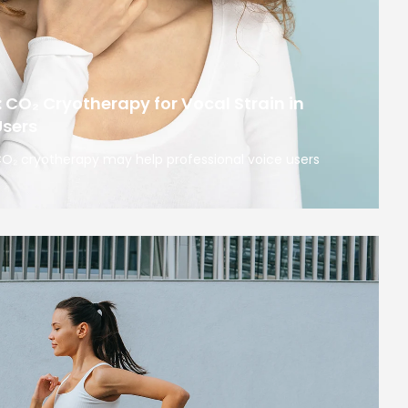
: CO₂ Cryotherapy for Vocal Strain in
Users
 CO₂ cryotherapy may help professional voice users