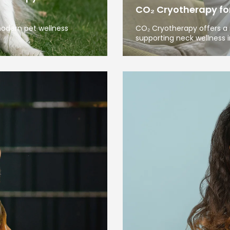
CO₂ Cryotherapy for 
modern pet wellness
CO₂ Cryotherapy offers a 
supporting neck wellness i