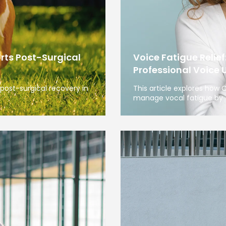
rts Post-Surgical
Voice Fatigue Relief
Professional Voice 
post-surgical recovery in
This article explores how
manage vocal fatigue by