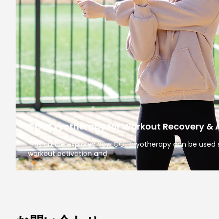
CO₂ Cryotherapy for Workout Recovery & 
This article explores how CO₂ cryotherapy can be used s
workout activation and