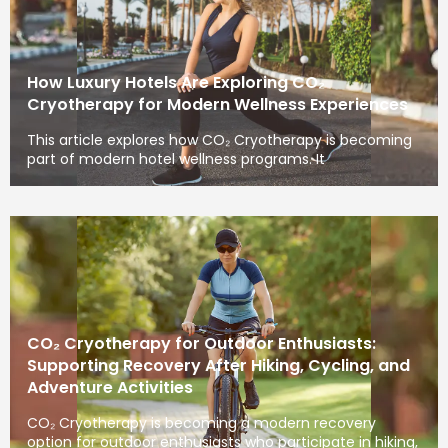
How Luxury Hotels Are Exploring CO₂
Cryotherapy for Modern Wellness Experiences
This article explores how CO₂ Cryotherapy is becoming
part of modern hotel wellness programs. It
CO₂ Cryotherapy for Outdoor Enthusiasts:
Supporting Recovery After Hiking, Cycling, and
Adventure Activities
CO₂ Cryotherapy is becoming a modern recovery
option for outdoor enthusiasts who participate in hiking,