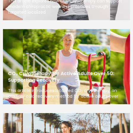
This article explores how CO₂ Cryotherapy can support
modern chiropractic wellness practices through
targeted localized
CO₂ Cryotherapy for Active Adults Over 50:
Supporting Recovery
This article introduces localized CO₂ cryotherapy, an
auxiliary cold recovery method for active adults over