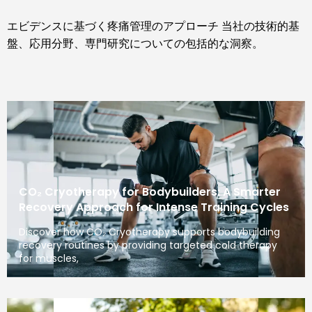
エビデンスに基づく疼痛管理のアプローチ 当社の技術的基
盤、応用分野、専門研究についての包括的な洞察。
CO₂ Cryotherapy for Bodybuilders: A Smarter
Recovery Approach for Intense Training Cycles
Discover how CO₂ Cryotherapy supports bodybuilding
recovery routines by providing targeted cold therapy
for muscles,