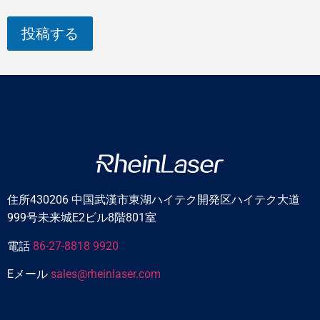
ー
、
投稿する
カ
イ
ロ
プ
ラ
ク
タ
ー
、
ま
た
は
そ
住所430206 中国武漢市東湖ハイテク開発区ハイテク大道
の
999号未来城E2ビル8階801室
他
の
電話
86-27-8818 9920
方
で
Eメール
sales@rheinlaser.com
す
か
?
名