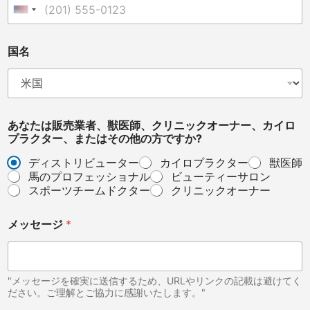
United States +1
あ
国名
な
た
は
販
売
業
あなたは販売業者、獣医師、クリニックオーナー、カイロ
者
プラクター、またはその他の方ですか?
、
獣
ディストリビューター
カイロプラクター
獣医師
医
馬のプロフェッショナル
ビューティーサロン
師
スポーツチームドクター
クリニックオーナー
、
ク
メッセージ
*
リ
ニ
ッ
ク
オ
"メッセージを確実に送信するため、URLやリンクの記載は避けてく
ー
ださい。ご理解とご協力に感謝いたします。"
ナ