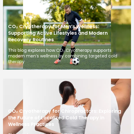
CO₂ Cryotherapy for Men’s Wellness:
Supporting Active Lifestyles and Modern
Recovery Routines
This blog explores how CO₂ Cryotherapy supports
modern men’s wellness by combining targeted cold
therapy
CO₂ Cryotherapy for Chiropractors: Exploring
the Future of Localized Cold Therapy in
Wellness Practices