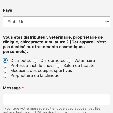
Pays
P
Vous êtes distributeur, vétérinaire, propriétaire de
a
clinique, chiropracteur ou autre ? (Cet appareil n'est
y
pas destiné aux traitements cosmétiques
s
personnels).
N
o
Distributeur
Chiropracteur
Vétérinaire
m
Professionnel du cheval
Salon de beauté
M
Médecins des équipes sportives
e
Propriétaire de la clinique
s
s
a
Message
*
g
e
"Pour que votre message soit envoyé avec succès, veuillez
éviter d'inclure des URL ou des liens. Merci de votre