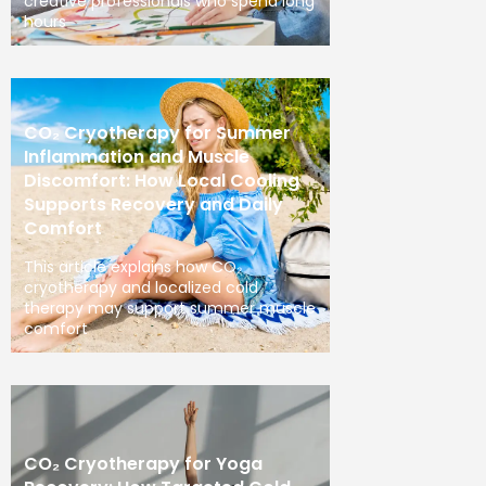
creative professionals who spend long
hours
CO₂ Cryotherapy for Summer
Inflammation and Muscle
Discomfort: How Local Cooling
Supports Recovery and Daily
Comfort
This article explains how CO₂
cryotherapy and localized cold
therapy may support summer muscle
comfort
CO₂ Cryotherapy for Yoga