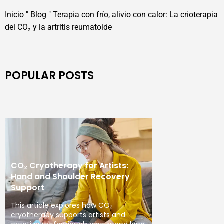
Inicio
"
Blog
"
Terapia con frío, alivio con calor: La crioterapia
del CO₂ y la artritis reumatoide
POPULAR POSTS
CO₂ Cryotherapy for Artists:
Hand and Shoulder Recovery
Support
This article explores how CO₂
cryotherapy supports artists and