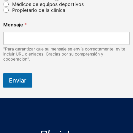
á
Médicos de equipos deportivos
c
Propietario de la clínica
t
i
c
Mensaje
*
o
"Para garantizar que su mensaje se envía correctamente, evite
incluir URL o enlaces. Gracias por su comprensión y
cooperación".
Enviar