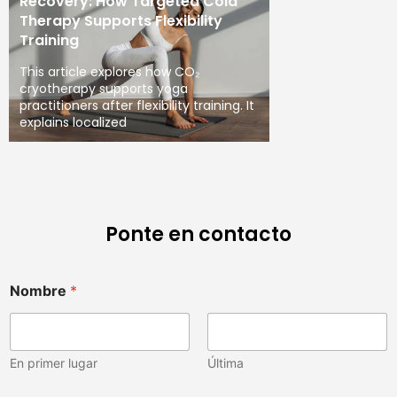
Recovery: How Targeted Cold
Therapy Supports Flexibility
Training
This article explores how CO₂
cryotherapy supports yoga
practitioners after flexibility training. It
explains localized
Ponte en contacto
Nombre
*
En primer lugar
Última