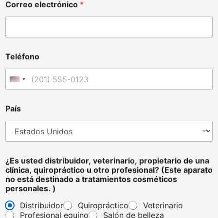
Correo electrónico
*
Teléfono
Estados Unidos +1
País
q
¿Es usted distribuidor, veterinario, propietario de una
u
clínica, quiropráctico u otro profesional? (Este aparato
i
no está destinado a tratamientos cosméticos
r
personales. )
o
p
Distribuidor
Quiropráctico
Veterinario
r
Profesional equino
Salón de belleza