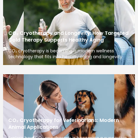
CO₂ Cryotherapy and Longevity: How Targeted
Cold Therapy Supports Healthy Aging
CO₂ cryotherapy is becoming a modern wellness
technology that fits into healthy aging and longevity
CO₂ Cryotherapy for Veterinarians: Modern
Animal Applications
Explore how CO₂ cryotherapy is becoming a supportive