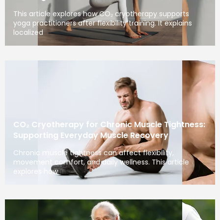
This article explores how CO₂ cryotherapy supports
yoga practitioners after flexibility training. It explains
localized
CO₂ Cryotherapy for Chronic Muscle Tightness:
Supporting Everyday Muscle Recovery
Chronic muscle tightness can affect flexibility,
movement comfort, and daily wellness. This article
explores how