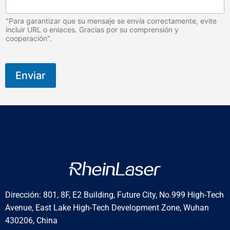
o
d
i
"Para garantizar que su mensaje se envía correctamente, evite
s
incluir URL o enlaces. Gracias por su comprensión y
cooperación".
t
r
i
b
Enviar
u
i
d
o
r
,
c
l
í
n
i
c
Dirección: 801, 8F, E2 Building, Future City, No.999 High-Tech
a
,
Avenue, East Lake High-Tech Development Zone, Wuhan
430206, China