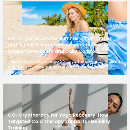
CO₂ Cryotherapy for Summer Inflammation
and Muscle Discomfort: How Local Cooling
Supports Recovery and Daily Comfort
This article explains how CO₂ cryotherapy and localized
cold therapy may support summer muscle comfort
CO₂ Cryotherapy for Yoga Recovery: How
Targeted Cold Therapy Supports Flexibility
Training