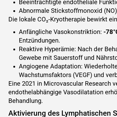
Beeinträchtigte endotheliale Funkt
Abnormale Stickstoffmonoxid (NO)
Die lokale CO₂-Kryotherapie bewirkt ei
Anfängliche Vasokonstriktion:
-78°
Entzündungen.
Reaktive Hyperämie: Nach der Beha
Gewebe mit Sauerstoff und Nährstof
Angiogene Adaptation: Wiederholte 
Wachstumsfaktors (VEGF) und verbes
Eine 2021 in Microvascular Research ve
endothelabhängige Vasodilatation erh
Behandlung.
Aktivierung des Lymphatischen S