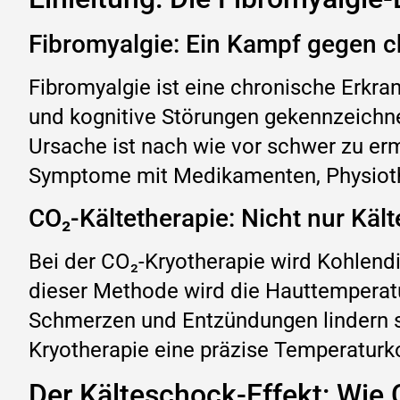
Fibromyalgie: Ein Kampf gegen 
Fibromyalgie ist eine chronische Erkr
und kognitive Störungen gekennzeichnet
Ursache ist nach wie vor schwer zu erm
Symptome mit Medikamenten, Physioth
CO₂-Kältetherapie: Nicht nur Kält
Bei der CO₂-Kryotherapie wird Kohlend
dieser Methode wird die Hauttemperatu
Schmerzen und Entzündungen lindern s
Kryotherapie eine präzise Temperaturko
Der Kälteschock-Effekt: Wie 