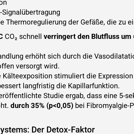
ion
-Signalübertragung
ne Thermoregulierung der Gefäße, die zu ei
C
CO₂ schnell
verringert den Blutfluss u
ndlung erhöht sich durch die Vasodilatat
fen versorgt wird.
Kälteexposition stimuliert die Expression
sert langfristig die Kapillarfunktion.
röffentlichte Studie ergab, dass eine 5-s
öht.
durch 35% (p<0,05)
bei Fibromyalgie-
ystems: Der Detox-Faktor