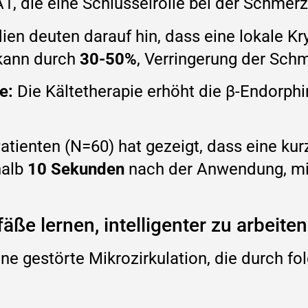
, die eine Schlüsselrolle bei der Schme
ien deuten darauf hin, dass eine lokale K
kann durch
30-50%
, Verringerung der Schm
e:
Die Kältetherapie erhöht die β-Endorphi
atienten (N=60) hat gezeigt, dass eine kur
halb
10 Sekunden
nach der Anwendung, m
äße lernen, intelligenter zu arbeiten
ine gestörte Mikrozirkulation, die durch 