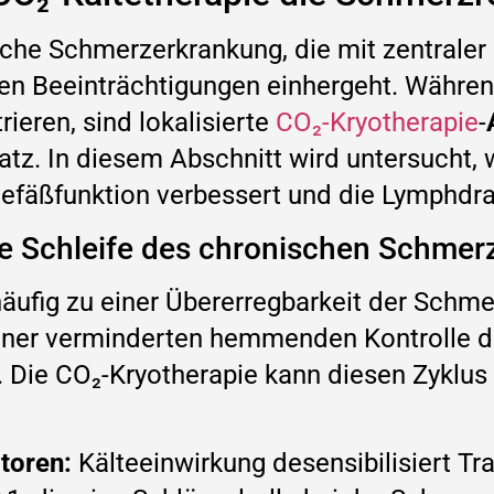
sche Schmerzerkrankung, die mit zentraler
en Beeinträchtigungen einhergeht. Währ
ren, sind lokalisierte
CO₂-Kryotherapie
-
atz. In diesem Abschnitt wird untersucht, 
Gefäßfunktion verbessert und die Lymphdra
ie Schleife des chronischen Schme
äufig zu einer Übererregbarkeit der Schme
iner verminderten hemmenden Kontrolle d
Die CO₂-Kryotherapie kann diesen Zyklu
ptoren:
Kälteeinwirkung desensibilisiert Tr