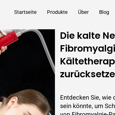
Startseite
Produkte
Über
Blog
Die kalte N
Fibromyalg
Kältetherap
zurücksetz
Entdecken Sie, wie 
sein könnte, um Sch
von Fibromyalgie-Pa