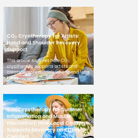
CO₂ Cryotherapy for Artists:
Hand and Shoulder Recovery
Support
This article explores how CO₂
cryotherapy supports artists and
creative professionals who spend long
hours
CO₂ Cryotherapy for Summer
Inflammation and Muscle
Discomfort: How Local Cooling
Supports Recovery and Daily
Comfort