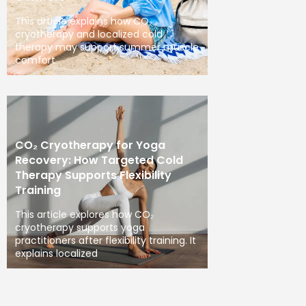
This article explains how CO₂
cryotherapy and localized cold
therapy may support summer muscle
comfort
CO₂ Cryotherapy for Yoga
Recovery: How Targeted Cold
Therapy Supports Flexibility
Training
This article explores how CO₂
cryotherapy supports yoga
practitioners after flexibility training. It
explains localized