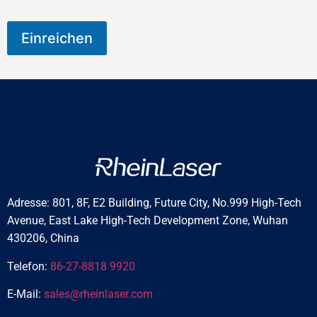
L
a
n
Einreichen
d
Adresse: 801, 8F, E2 Building, Future City, No.999 High-Tech
Avenue, East Lake High-Tech Development Zone, Wuhan
430206, China
Telefon:
86-27-8818 9920
E-Mail:
sales@rheinlaser.com