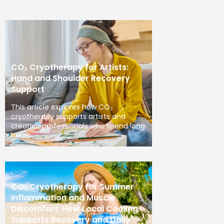
CO₂ Cryotherapy for Artists:
Hand and Shoulder Recovery
Support
This article explores how CO₂
cryotherapy supports artists and
creative professionals who spend long
hours
CO₂ Cryotherapy for Summer
Inflammation and Muscle
Discomfort: How Local Cooling
Supports Recovery and Daily