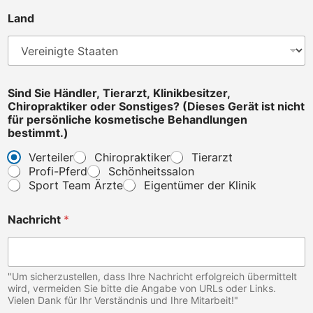
Land
Sind Sie Händler, Tierarzt, Klinikbesitzer,
Chiropraktiker oder Sonstiges? (Dieses Gerät ist nicht
für persönliche kosmetische Behandlungen
bestimmt.)
Verteiler
Chiropraktiker
Tierarzt
Profi-Pferd
Schönheitssalon
Sport Team Ärzte
Eigentümer der Klinik
S
Nachricht
*
i
n
d
S
i
"Um sicherzustellen, dass Ihre Nachricht erfolgreich übermittelt
n
wird, vermeiden Sie bitte die Angabe von URLs oder Links.
Vielen Dank für Ihr Verständnis und Ihre Mitarbeit!"
d