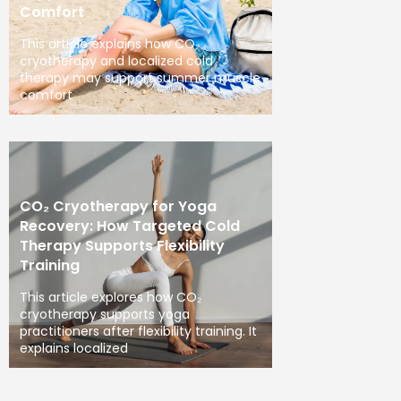
Comfort
This article explains how CO₂
cryotherapy and localized cold
therapy may support summer muscle
comfort
CO₂ Cryotherapy for Yoga
Recovery: How Targeted Cold
Therapy Supports Flexibility
Training
This article explores how CO₂
cryotherapy supports yoga
practitioners after flexibility training. It
explains localized