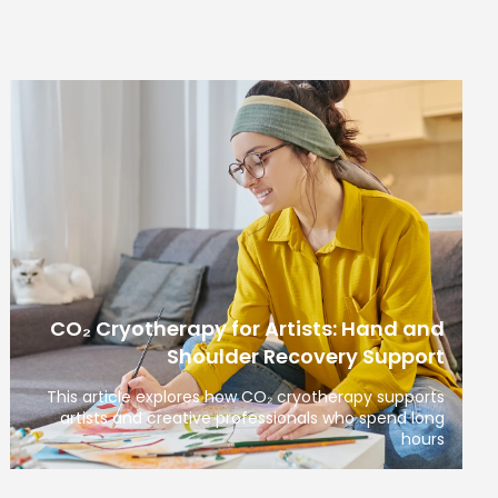
CO₂ Cryotherapy for Artists: Hand and
Shoulder Recovery Support
This article explores how CO₂ cryotherapy supports
artists and creative professionals who spend long
hours