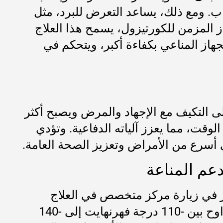
اب. ومع ذلك، يساعد التعرض للبرد، مثل
از المزمن للكورتيزول، يسمح هذا العلاج
هاز المناعي بكفاءة أكبر، ويتحكم في
لى التكيف مع الإجهاد والمرض ويصبح أكثر
قت، مما يعزز آلياته الدفاعية. وتؤدي
ي أسرع من الأمراض وتعزيز الصحة العامة.
دعم المناعة
 في زيارة مركز متخصص في العلاج
بالتبريد. عادةً ما تستغرق الجلسات حوالي 10 ثوانٍ تقريباً، تتعرض خلالها لدرجات حرارة تتراوح بين -110 درجة فهرنهايت إلى -140