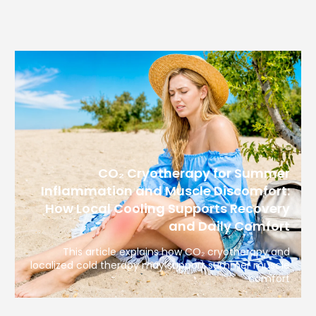
CO₂ Cryotherapy for Summer
Inflammation and Muscle Discomfort:
How Local Cooling Supports Recovery
and Daily Comfort
This article explains how CO₂ cryotherapy and
localized cold therapy may support summer muscle
comfort