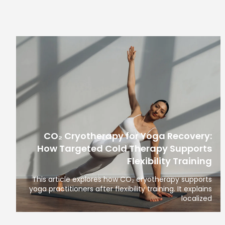
CO₂ Cryotherapy for Yoga Recovery:
How Targeted Cold Therapy Supports
Flexibility Training
This article explores how CO₂ cryotherapy supports
yoga practitioners after flexibility training. It explains
localized