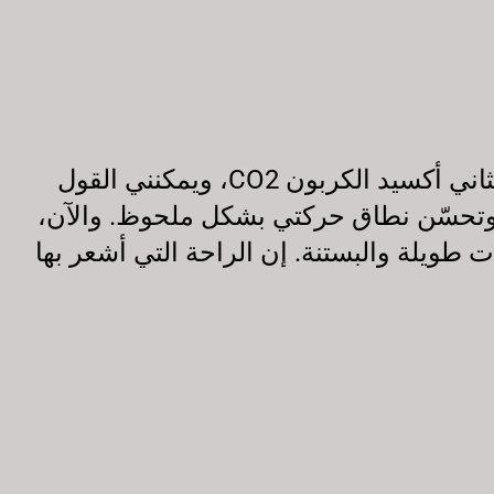
"بعد سنوات من التعامل مع آلام المفاصل المزمنة، قررت أخيرًا تجربة جهاز العلاج بالتبريد بثاني أكسيد الكربون CO2، ويمكنني القول
وتحسّن نطاق حركتي بشكل ملحوظ. والآن،
 طويلة والبستنة. إن الراحة التي أشعر بها