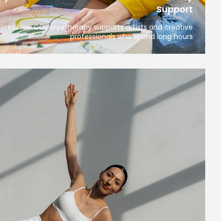
Support
plores how CO₂ cryotherapy supports artists and creative
professionals who spend long hours