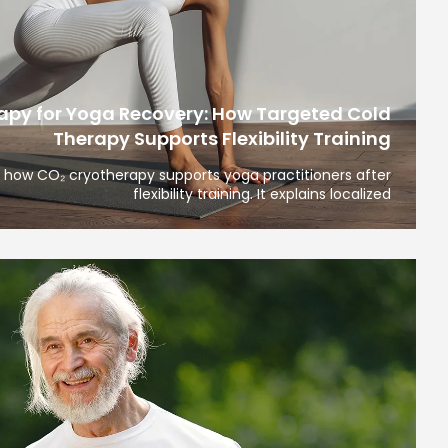
apy for Yoga Recovery: How Targeted Cold
Therapy Supports Flexibility Training
es how CO₂ cryotherapy supports yoga practitioners after
flexibility training. It explains localized