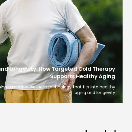
nd Longevity: How Targeted Cold Therapy
Supports Healthy Aging
ng a modern wellness technology that fits into healthy
aging and longevity