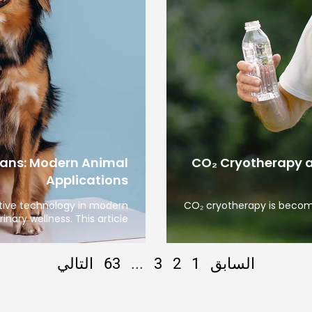
ians: Modern Animal
CO₂ Cryotherapy a
Applications
tive technology in modern
CO₂ cryotherapy is becomi
rinary wellness. This article
السابق
1
2
3
...
63
التالي