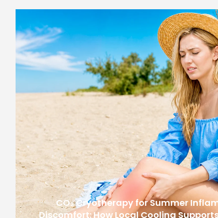
CO₂ Cryotherapy for Summer Infla
Discomfort: How Local Cooling Supports