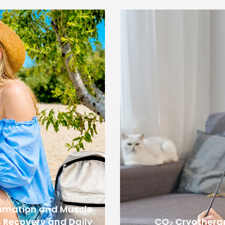
mmation and Muscle
 Recovery and Daily
CO₂ Cryotherap