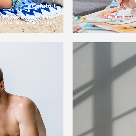
Comfort
d cold therapy may support
This article ex
summer muscle comfort