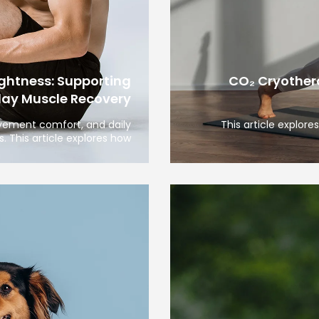
ghtness: Supporting
CO₂ Cryother
day Muscle Recovery
ovement comfort, and daily
This article explor
s. This article explores how