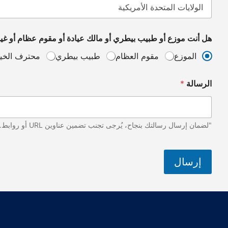
ط
ر
ي
ا
هل أنت موزع أو طبيب بيطري أو مالك عيادة أو مقوم عظام أو غي
ل
الموزع
مقوم العظام
طبيب بيطري
محترف الخي
إ
ل
ك
الرسالة
*
ت
ر
و
ن
ي
"لضمان إرسال رسالتك بنجاح، يُرجى تجنب تضمين عناوين URL أو روابط. شكراً لتفهمك وتعاونك!"
إرسال