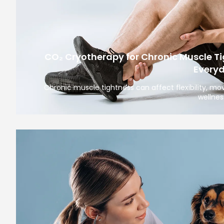
CO₂ Cryotherapy for Chronic Muscle Ti
Every
Chronic muscle tightness can affect flexibility, m
wellnes