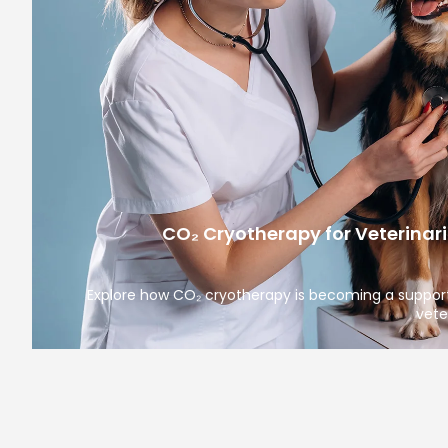
CO₂ Cryotherapy for Veterinar
Explore how CO₂ cryotherapy is becoming a suppor
vete