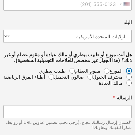
United States +1
البلد
هل أنت موزع أو طبيب بيطري أو مالك عيادة أو مقوم عظام أو غير
ذلك؟ (هذا الجهاز غير مخصص للعلاجات التجميلية الشخصية).
الموزع
مقوم العظام
طبيب بيطري
محترف الخيول
صالون التجميل
أطباء الفرق الرياضية
مالك العيادة
غ
الرسالة
*
ي
ر
*
ا
ل
"لضمان إرسال رسالتك بنجاح، يُرجى تجنب تضمين عناوين URL أو روابط.
ه
شكراً لتفهمك وتعاونك!"
ا