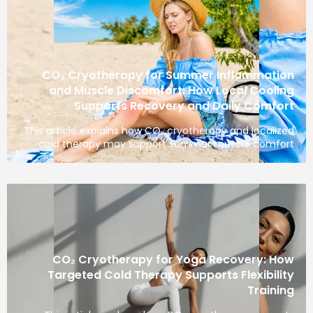
CO₂ Cryotherapy for Summer Inflammation
and Muscle Discomfort: How Local Cooling
Supports Recovery and Daily Comfort
This article explains how CO₂ cryotherapy and localized
cold therapy may support summer muscle comfort
CO₂ Cryotherapy for Yoga Recovery: How
Targeted Cold Therapy Supports Flexibility
Training