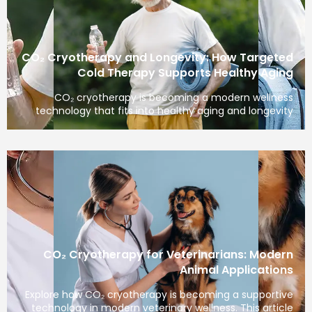
CO₂ Cryotherapy and Longevity: How Targeted
Cold Therapy Supports Healthy Aging
CO₂ cryotherapy is becoming a modern wellness
technology that fits into healthy aging and longevity
CO₂ Cryotherapy for Veterinarians: Modern
Animal Applications
Explore how CO₂ cryotherapy is becoming a supportive
technology in modern veterinary wellness. This article