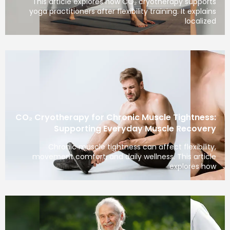
This article explores how CO₂ cryotherapy supports
yoga practitioners after flexibility training. It explains
localized
CO₂ Cryotherapy for Chronic Muscle Tightness:
Supporting Everyday Muscle Recovery
Chronic muscle tightness can affect flexibility,
movement comfort, and daily wellness. This article
explores how