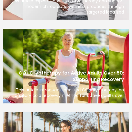
This article explores how CO₂ Cryotherapy can support
modern chiropractic wellness practices through
targeted localized
CO₂ Cryotherapy for Active Adults Over 50:
Supporting Recovery
This article introduces localized CO₂ cryotherapy, an
auxiliary cold recovery method for active adults over