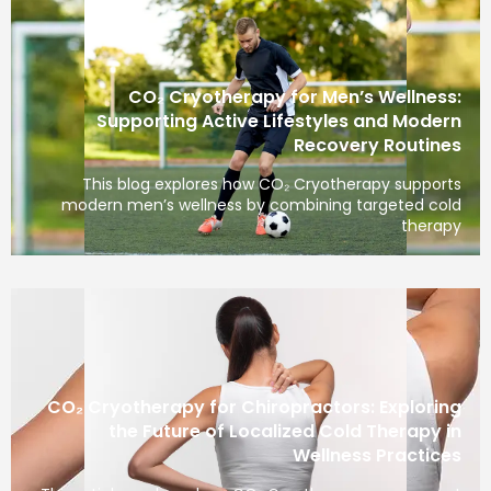
CO₂ Cryotherapy for Men’s Wellness:
Supporting Active Lifestyles and Modern
Recovery Routines
This blog explores how CO₂ Cryotherapy supports
modern men’s wellness by combining targeted cold
therapy
CO₂ Cryotherapy for Chiropractors: Exploring
the Future of Localized Cold Therapy in
Wellness Practices