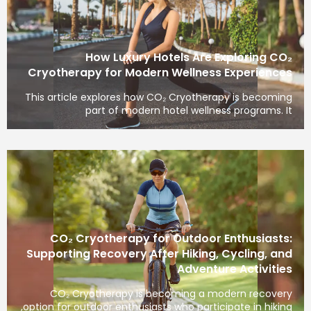
How Luxury Hotels Are Exploring CO₂
Cryotherapy for Modern Wellness Experiences
This article explores how CO₂ Cryotherapy is becoming
part of modern hotel wellness programs. It
CO₂ Cryotherapy for Outdoor Enthusiasts:
Supporting Recovery After Hiking, Cycling, and
Adventure Activities
CO₂ Cryotherapy is becoming a modern recovery
option for outdoor enthusiasts who participate in hiking,