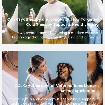
CO₂ Cryotherapy and Longevity: How Targeted
Cold Therapy Supports Healthy Aging
CO₂ cryotherapy is becoming a modern wellness
technology that fits into healthy aging and longevity
CO₂ Cryotherapy for Veterinarians: Modern
Animal Applications
Explore how CO₂ cryotherapy is becoming a supportive
technology in modern veterinary wellness. This article