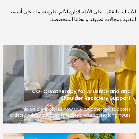
الأساليب القائمة على الأدلة لإدارة الألم نظرة شاملة على أسسنا
التقنية ومجالات تطبيقنا وأبحاثنا المتخصصة.
CO₂ Cryotherapy for Artists: Hand and
Shoulder Recovery Support
This article explores how CO₂ cryotherapy supports
artists and creative professionals who spend long hours