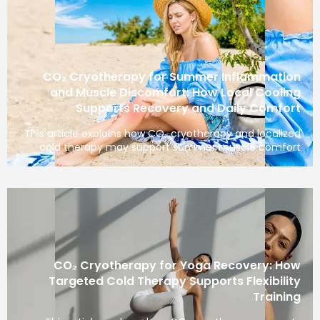
CO₂ Cryotherapy for Summer Inflammation
and Muscle Discomfort: How Local Cooling
Supports Recovery and Daily Comfort
This article explains how CO₂ cryotherapy and localized
cold therapy may support summer muscle comfort
CO₂ Cryotherapy for Yoga Recovery: How
Targeted Cold Therapy Supports Flexibility
Training