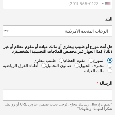
United States +1
البلد
ل
هل أنت موزع أو طبيب بيطري أو مالك عيادة أو مقوم عظام أو غير
ل
ذلك؟ (هذا الجهاز غير مخصص للعلاجات التجميلية الشخصية).
ع
ل
الموزع
مقوم العظام
طبيب بيطري
ا
محترف الخيول
صالون التجميل
أطباء الفرق الرياضية
ج
مالك العيادة
ا
ت
ا
الرسالة
*
ل
ب
ر
ي
"لضمان إرسال رسالتك بنجاح، يُرجى تجنب تضمين عناوين URL أو روابط.
د
شكراً لتفهمك وتعاونك!"
أ