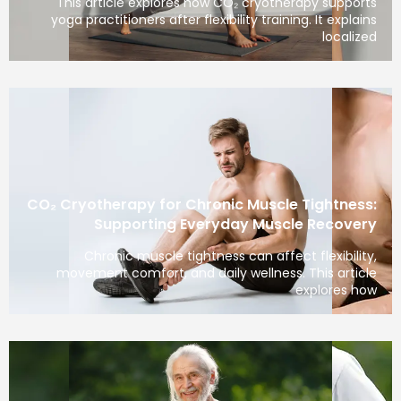
This article explores how CO₂ cryotherapy supports
yoga practitioners after flexibility training. It explains
localized
CO₂ Cryotherapy for Chronic Muscle Tightness:
Supporting Everyday Muscle Recovery
Chronic muscle tightness can affect flexibility,
movement comfort, and daily wellness. This article
explores how