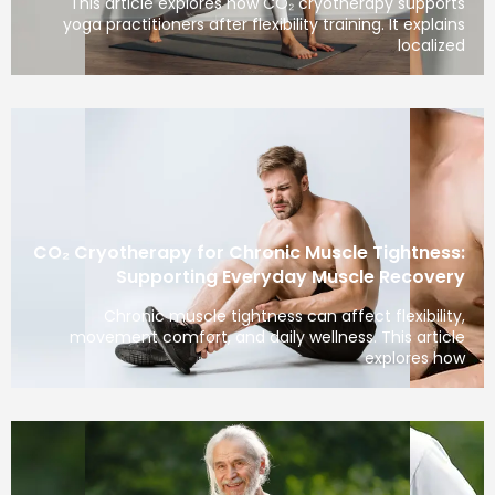
This article explores how CO₂ cryotherapy supports
yoga practitioners after flexibility training. It explains
localized
CO₂ Cryotherapy for Chronic Muscle Tightness:
Supporting Everyday Muscle Recovery
Chronic muscle tightness can affect flexibility,
movement comfort, and daily wellness. This article
explores how