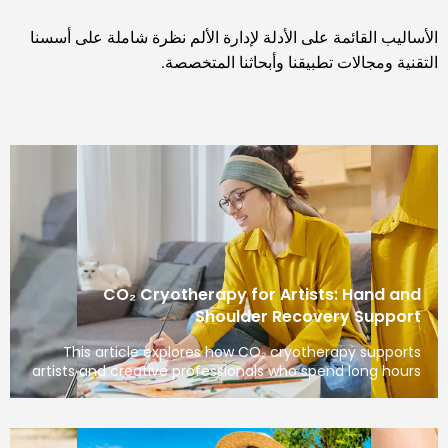
الأساليب القائمة على الأدلة لإدارة الألم نظرة شاملة على أسسنا
التقنية ومجالات تطبيقنا وأبحاثنا المتخصصة.
CO₂ Cryotherapy for Artists: Hand and
Shoulder Recovery Support
This article explores how CO₂ cryotherapy supports
artists and creative professionals who spend long hours