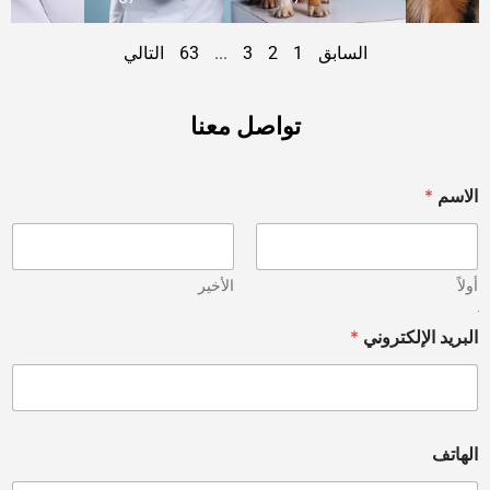
السابق
1
2
3
...
63
التالي
تواصل معنا
الاسم
*
أولاً
الأخير
أ
البريد الإلكتروني
*
و
M
e
s
s
a
الهاتف
g
e