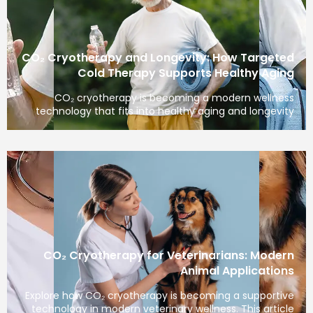
CO₂ Cryotherapy and Longevity: How Targeted
Cold Therapy Supports Healthy Aging
CO₂ cryotherapy is becoming a modern wellness
technology that fits into healthy aging and longevity
CO₂ Cryotherapy for Veterinarians: Modern
Animal Applications
Explore how CO₂ cryotherapy is becoming a supportive
technology in modern veterinary wellness. This article