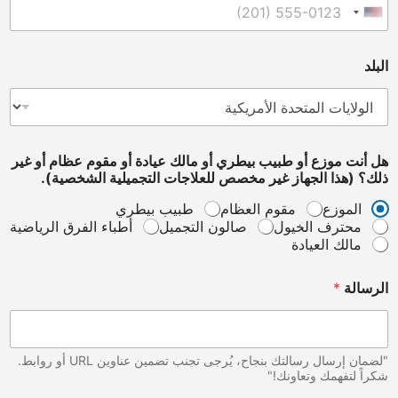
أ
United States +1
ن
ت
البلد
هل أنت موزع أو طبيب بيطري أو مالك عيادة أو مقوم عظام أو غير
ذلك؟ (هذا الجهاز غير مخصص للعلاجات التجميلية الشخصية).
الموزع
مقوم العظام
طبيب بيطري
محترف الخيول
صالون التجميل
أطباء الفرق الرياضية
مالك العيادة
الرسالة
*
"لضمان إرسال رسالتك بنجاح، يُرجى تجنب تضمين عناوين URL أو روابط.
شكراً لتفهمك وتعاونك!"