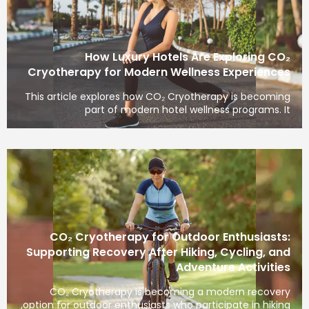
How Luxury Hotels Are Exploring CO₂
Cryotherapy for Modern Wellness Experiences
This article explores how CO₂ Cryotherapy is becoming
part of modern hotel wellness programs. It
CO₂ Cryotherapy for Outdoor Enthusiasts:
Supporting Recovery After Hiking, Cycling, and
Adventure Activities
CO₂ Cryotherapy is becoming a modern recovery
option for outdoor enthusiasts who participate in hiking,