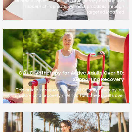
This article explores how CO₂ Cryotherapy can support
modern chiropractic wellness practices through
targeted localized
CO₂ Cryotherapy for Active Adults Over 50:
Supporting Recovery
This article introduces localized CO₂ cryotherapy, an
auxiliary cold recovery method for active adults over