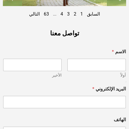
السابق
1
2
3
4
...
63
التالي
تواصل معنا
الاسم
*
أولاً
الأخير
أ
البريد الإلكتروني
*
و
م
ق
و
م
أ
الهاتف
و