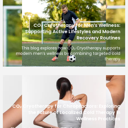
CO₂ Cryotherapy for Men’s Wellness:
Supporting Active Lifestyles and Modern
Recovery Routines
This blog explores how CO₂ Cryotherapy supports
modern men’s wellness by combining targeted cold
therapy
CO₂ Cryotherapy for Chiropractors: Exploring
the Future of Localized Cold Therapy in
Wellness Practices