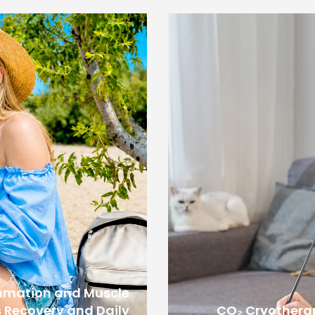
mmation and Muscle
 Recovery and Daily
CO₂ Cryotherap