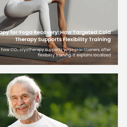
apy for Yoga Recovery: How Targeted Cold
Therapy Supports Flexibility Training
es how CO₂ cryotherapy supports yoga practitioners after
flexibility training. It explains localized