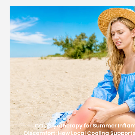
CO₂ Cryotherapy for Summer Infla
Discomfort: How Local Cooling Supports