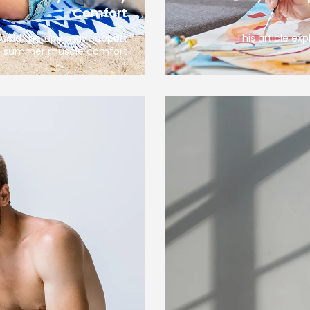
Comfort
d cold therapy may support
This article ex
summer muscle comfort