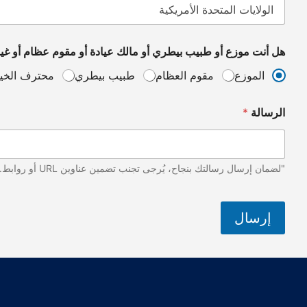
أ
و
هل أنت موزع أو طبيب بيطري أو مالك عيادة أو مقوم عظام أو غي
الموزع
مقوم العظام
طبيب بيطري
محترف الخي
الرسالة
*
"لضمان إرسال رسالتك بنجاح، يُرجى تجنب تضمين عناوين URL أو روابط. شكراً لتفهمك وتعاونك!"
إرسال