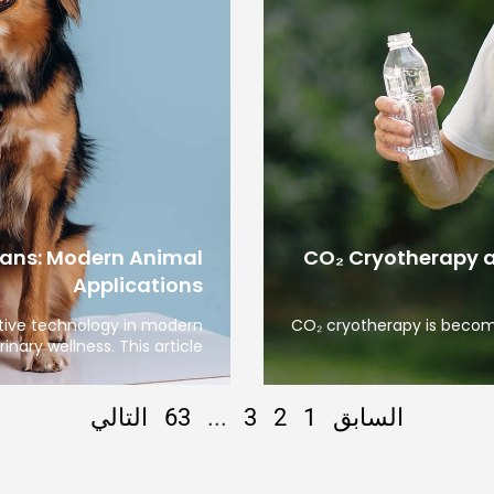
ians: Modern Animal
CO₂ Cryotherapy a
Applications
tive technology in modern
CO₂ cryotherapy is becomi
rinary wellness. This article
السابق
1
2
3
...
63
التالي