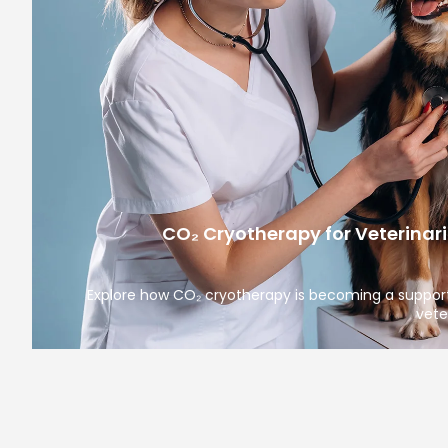
CO₂ Cryotherapy for Veterinar
Explore how CO₂ cryotherapy is becoming a suppor
vete