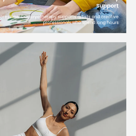
Support
plores how CO₂ cryotherapy supports artists and creative
professionals who spend long hours