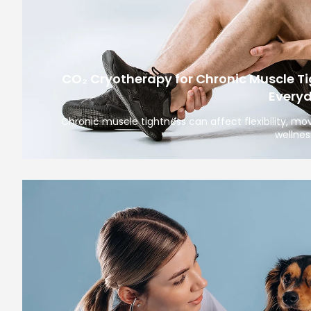
CO₂ Cryotherapy for Chronic Muscle Ti
Every
Chronic muscle tightness can affect flexibility, m
wellnes