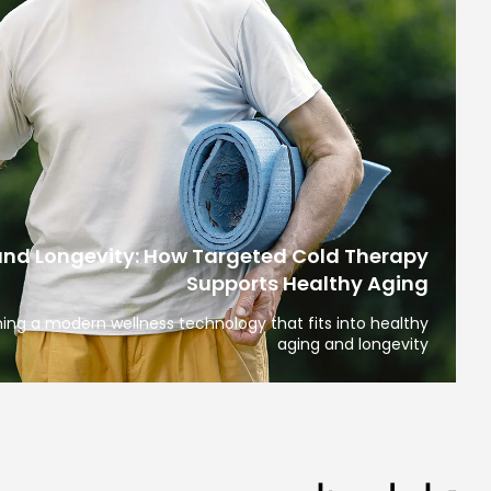
nd Longevity: How Targeted Cold Therapy
Supports Healthy Aging
ng a modern wellness technology that fits into healthy
aging and longevity