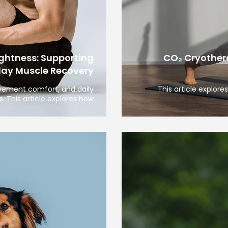
ghtness: Supporting
CO₂ Cryother
day Muscle Recovery
ovement comfort, and daily
This article explor
s. This article explores how