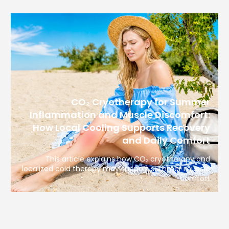
CO₂ Cryotherapy for Summer
Inflammation and Muscle Discomfort:
How Local Cooling Supports Recovery
and Daily Comfort
This article explains how CO₂ cryotherapy and
localized cold therapy may support summer muscle
comfort