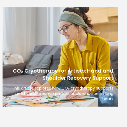
CO₂ Cryotherapy for Artists: Hand and
Shoulder Recovery Support
This article explores how CO₂ cryotherapy supports
artists and creative professionals who spend long
hours