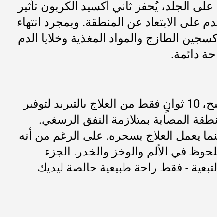
ه على الجلد، يُحفز ثاني أكسيد الكربون تأثير
م على الابتعاد عن المنطقة. وبمجرد انتهاء
أكسجين الطازج والمواد المغذية وخلايا الدم
حة دائمة.
علاجات ثاني أكسيد الكربون بالتبريد CO2 سريعة - تدوم 10 ثوانٍ فقط لكل تطبيق! هذا صحيح، 10 ثوانٍ فقط من العلاج بالتبريد لتوفير
نطقة المصابة بمتلازمة النفق الرسغي.
تبعها برودة منعشة بينما يعمل العلاج بسحره. على الرغم من أنه
ملحوظ في الألم والوخز والخدر. الجزء
التبعية - فقط راحة طبيعية خالصة ليديك