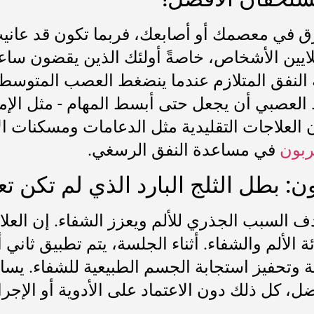
ي معصمك أو أصابعك، فربما تكون قد عانيت من
تؤثر على ملايين الأشخاص، خاصةً أولئك الذين يقضون 
 النفق المتلازم عندما ينضغط العصب المتوسط، 
 العصبي أن يجعل حتى أبسط المهام - مثل الإمسا
إن العلاجات التقليدية مثل الدعامات ومسكنات الأ
كربون
في مساعدة النفق الرسغي.
ون: بطل الثلج البارد الذي لم تكن تع
السبب الجذري للألم ويعزز الشفاء. إن العلاج 
ة وتحفيز استجابة الجسم الطبيعية للشفاء. يسا
ل، كل ذلك دون الاعتماد على الأدوية أو الإجرا