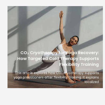
CO₂ Cryotherapy for Yoga Recovery:
How Targeted Cold Therapy Supports
Flexibility Training
This article explores how CO₂ cryotherapy supports
yoga practitioners after flexibility training. It explains
localized