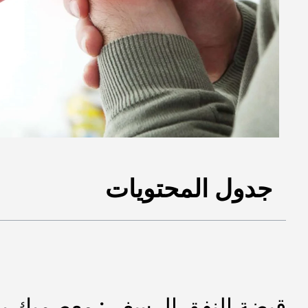
جدول المحتويات
قبضة النفق الرسغي: معصميك ي