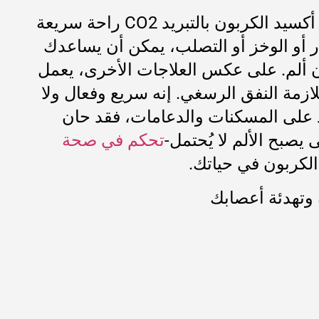
إذا كانت متلازمة النفق الرسغي تعيقك، فقد حان الوقت لتجربة نهج جديد. يوفر العلاج بثاني أكسيد الكربون بالتبريد CO2 راحة سريعة
ر أو الوخز أو التصلب، يمكن أن يساعدك
ون ألم. على عكس العلاجات الأخرى، يعمل
ازمة النفق الرسغي. إنه سريع وفعال ولا
ماد على المسكنات والدعامات، فقد حان
 يصبح الألم لا يُحتمل-
تحكم في صحة
الكربون في حياتك.
ك وتهدئة أعصابك