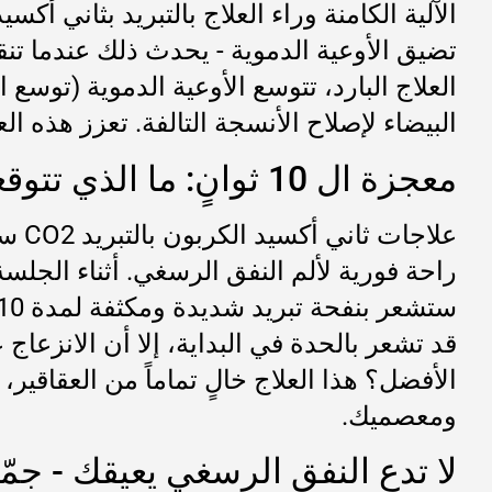
الآلية الكامنة وراء العلاج بالتبريد بثاني أك
تضيق الأوعية الدموية - يحدث ذلك عندما تنقب
العلاج البارد، تتوسع الأوعية الدموية (توسع 
البيضاء لإصلاح الأنسجة التالفة. تعزز هذه ا
معجزة ال 10 ثوانٍ: ما الذي تتوقعه في جلستك
راحة فورية لألم النفق الرسغي. أثناء الجلس
قد تشعر بالحدة في البداية، إلا أن الانزعاج
الأفضل؟ هذا العلاج خالٍ تماماً من العقاقير،
ومعصميك.
لا تدع النفق الرسغي يعيقك - جمّد