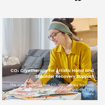
CO₂ Cryotherapy for Artists: Hand and
Shoulder Recovery Support
This article explores how CO₂ cryotherapy supports
artists and creative professionals who spend long
hours