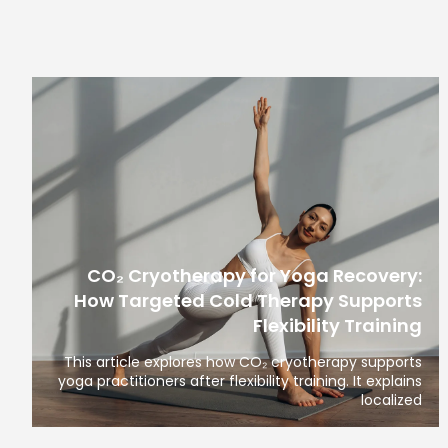
CO₂ Cryotherapy for Yoga Recovery:
How Targeted Cold Therapy Supports
Flexibility Training
This article explores how CO₂ cryotherapy supports
yoga practitioners after flexibility training. It explains
localized