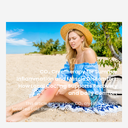
CO₂ Cryotherapy for Summer
Inflammation and Muscle Discomfort:
How Local Cooling Supports Recovery
and Daily Comfort
This article explains how CO₂ cryotherapy and
localized cold therapy may support summer muscle
comfort