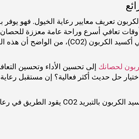
ائع
ربون تعريف معايير رعاية الخيول. فهو يوفر بديلاً آ
 وأوقات تعافي أسرع وراحة عامة معززة للحصان
والأطباء البيطريين لفوائد العلاج بالتبريد بثان
لكربون لحصانك
إلى تحسين الأداء وتحسين التعاف
يار حل حديث أكثر فعالية؟ إن مستقبل رعاية ا
التبريد CO2 يقود الطريق في رعاية الخيول