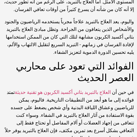
المستوى الأمثل. أما العلاج بالتبريد، على الرغم من أنه تطور حديث،
إلا أنه كان من شأنه أن يسرع كثيراً من أوقات تعافي الفرسان.
واليوم، يعد العلاج بالتبريد علاجاً مجرباً يستخدمه الرياضيون والجنود
والأشخاص الذين يتعافون من الجراحة. وتظل مبادئ العلاج بالتبريد
بثاني أكسيد الكربون مشابهة لتلك التي كان من الممكن استخدامها
لإفادة الفرسان في زمانهم - التبريد السريع لتقليل الالتهاب والألم،
يليه تحسين الدورة الدموية لتعزيز الشفاء.
الفوائد التي تعود على محاربي
العصر الحديث
في حين أن
العلاج بالتبريد بثاني أكسيد الكربون هو تقنية حديثة
تمتد
فوائده إلى ما هو أبعد من التطبيقات التاريخية. فاليوم، يمكن
للرياضيين وعشاق اللياقة البدنية وأي شخص يضغط على جسده
بقوة الاستفادة من آثار العلاج بالتبريد في الشفاء. وسواء كنت
تتعافى من إجهاد العضلات أو آلام المفاصل أو تحتاج فقط إلى
التعافي بشكل أسرع بعد تمرين مكثف، فإن العلاج بالتبريد يوفر حلاً