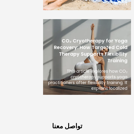
comfort
CO₂ Cryotherapy for Yoga
Recovery: How Targeted Cold
Therapy Supports Flexibility
Training
This article explores how CO₂
cryotherapy supports yoga
practitioners after flexibility training. It
explains localized
تواصل معنا