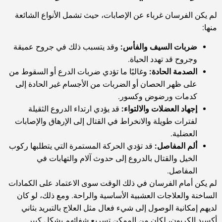
لم يكن الفرسان غرباء عن الإصابات، حيث تشمل الأنواع الشائعة
منها:
ضربات السيف والفأس:
وقد يتسبب ذلك في جروح عميقة
وجروح قد تهدد الحياة.
الصدمة الحادة:
وغالبًا ما تؤدي ضربات الدرع أو السقوط من
على ظهر الحصان أو الضربات من الأجسام غير الحادة إلى
كدمات ورضوض وكسور.
إجهاد العضلات والالتواء:
قد يؤدي ارتداء الدروع الثقيلة
لفترات طويلة والانخراط في القتال إلى الإرهاق والإصابات
العضلية.
ألم المفاصل:
قد تؤدي الحركة المستمرة التي يتطلبها ركوب
الخيل والقتال بالدروع إلى حدوث آلام والتهابات في
المفاصل.
لم يكن أمام الفرسان في ذلك الوقت سوى الاعتماد على الكمادات
الساخنة والعلاجات العشبية الأساسية والراحة. ومع ذلك، لو كان
لديهم إمكانية الوصول إلى شيء فعال مثل العلاج بالتبريد بثاني
أكسيد الكربون، لكان من الممكن تسريع شفائهم بشكل كبير.