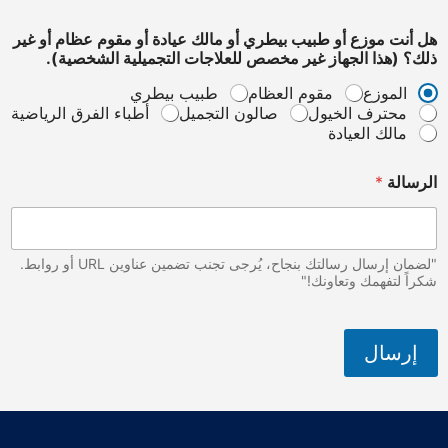
غ
هل أنت موزع أو طبيب بيطري أو مالك عيادة أو مقوم عظام أو غير
ي
ذلك؟ (هذا الجهاز غير مخصص للعلاجات التجميلية الشخصية).
ر
م
الموزع
مقوم العظام
طبيب بيطري
و
محترف الخيول
صالون التجميل
أطباء الفرق الرياضية
ز
مالك العيادة
ع
ا
ل
الرسالة
*
ب
ل
د
"لضمان إرسال رسالتك بنجاح، يُرجى تجنب تضمين عناوين URL أو روابط.
شكراً لتفهمك وتعاونك!"
إرسال