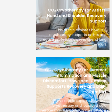
CO₂ Cryotherapy for Artists:
Hand and Shoulder Recovery
Support
This article explores how CO₂
cryotherapy supports artists and
creative professionals who spend long
hours
CO₂ Cryotherapy for Summer
Inflammation and Muscle
Discomfort: How Local Cooling
Supports Recovery and Daily
Comfort
This article explains how CO₂
cryotherapy and localized cold
therapy may support summer muscle